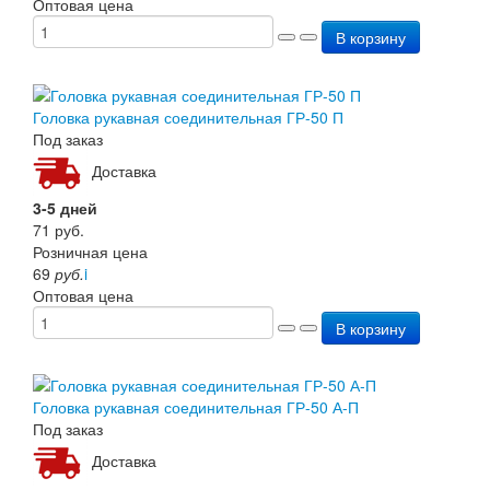
Оптовая цена
Перезарядка ОП
В корзину
Перезарядка ОУ
Перезарядка ОВП
Доставка
Оплата
Головка рукавная соединительная ГР-50 П
Гарантии
Под заказ
О нас
Доставка
Статьи
Публичная оферта
3-5 дней
Сертификаты
71
руб.
Вопрос-Ответ
Розничная цена
Контакты
69
руб.
i
Оптовая цена
В корзину
Головка рукавная соединительная ГР-50 А-П
Под заказ
Доставка