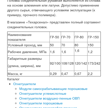
Головка соединительная рукавная выполняется из сплава
на основе алюминия или латуни. Допустимо применение
другого сырья, отвечающего условиям эксплуатации (к
примеру, прочного полимера).
В магазине «Техарсенал» представлен полный сортамент
соединительных головок.
Наименование
ГР-50
ГР-70
ГР-80
ГР-150
показателя
Условный проход, мм
50
70
80
150
1,6
Рабочее давление, МПа
1,6
1,6
1,2
Габаритные размеры
92/100
108/128
120/142
173/242
(длина, ширина), мм
Масса, кг
0,29
0,47
0,67
2,2
Каталог
Огнетушители
Модули самосрабатывающие порошковые
Огнетушители углекислотные
Огнетушители воздушно-пенные ОВП
Огнетушители порошковые
Огнетушители самосрабатывающие