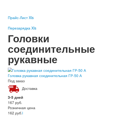
Пожарное оборудование
Перезарядка
Прайс-Лист Xls
Перезарядка ОП
Перезарядка ОУ
Перезарядка Xls
Перезарядка ОВП
Головки
Доставка
соединительные
Оплата
рукавные
Гарантии
О нас
Головка рукавная соединительная ГР-50 А
Статьи
Под заказ
Публичная оферта
Сертификаты
Доставка
Вопрос-Ответ
3-5 дней
Контакты
167
руб.
Розничная цена
Пожарное оборудование
162
руб.
i
Перезарядка