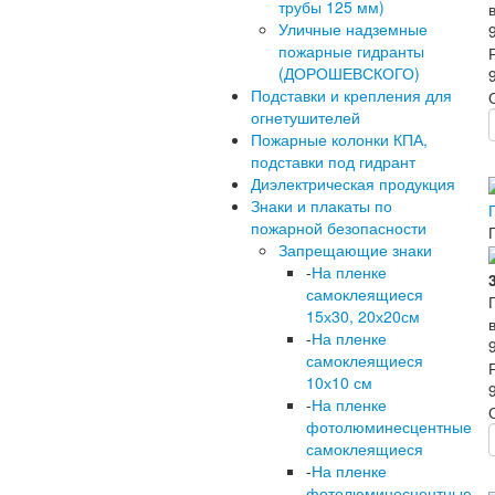
трубы 125 мм)
Уличные надземные
пожарные гидранты
(ДОРОШЕВСКОГО)
Подставки и крепления для
огнетушителей
Пожарные колонки КПА,
подставки под гидрант
Диэлектрическая продукция
Знаки и плакаты по
пожарной безопасности
Запрещающие знаки
-
На пленке
самоклеящиеся
15х30, 20х20см
-
На пленке
самоклеящиеся
10х10 см
-
На пленке
фотолюминесцентные
самоклеящиеся
-
На пленке
фотолюминесцентные