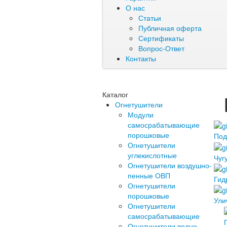
О нас
Статьи
Публичная оферта
Сертификаты
Вопрос-Ответ
Контакты
Каталог
Огнетушители
Модули
самосрабатывающие
порошковые
Под
Огнетушители
углекислотные
Чуг
Огнетушители воздушно-
пенные ОВП
Гид
Огнетушители
порошковые
Ули
Огнетушители
самосрабатывающие
Огнетушители водно-