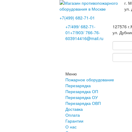
г. М
ул.
+7(499)
682-71-01
+7
/499/
682-71-
127576
г
01
+7
/903/
766-76-
ул. Дубни
60
3914416@mail.ru
Меню
Пожарное оборудование
Перезарядка
Перезарядка ОП
Перезарядка ОУ
Перезарядка ОВП
Доставка
Оплата
Гарантии
О нас