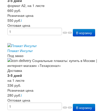
3-5 дней
Перезарядка ОП
формат А2, на 1 листе
Перезарядка ОУ
660
руб.
Перезарядка ОВП
Розничная цена
Доставка
550
руб.
i
Оплата
Оптовая цена
Гарантии
В корзину
О нас
Статьи
Публичная оферта
Сертификаты
Плакат Инсульт
Вопрос-Ответ
Под заказ
Контакты
Доставка
3-5 дней
на 1 листе
336
руб.
Розничная цена
280
руб.
i
Оптовая цена
В корзину