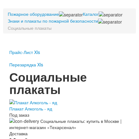
Пожарное оборудование
Пожарное оборудование
Перезарядка
Каталог
Знаки и плакаты по пожарной безопасности
Перезарядка ОП
Социальные плакаты
Перезарядка ОУ
Перезарядка ОВП
Доставка
Прайс-Лист Xls
Оплата
Перезарядка Xls
Гарантии
Социальные
О нас
плакаты
Статьи
Публичная оферта
Сертификаты
Плакат Алкоголь - яд
Вопрос-Ответ
Под заказ
Контакты
Пожарное оборудование
Доставка
Перезарядка