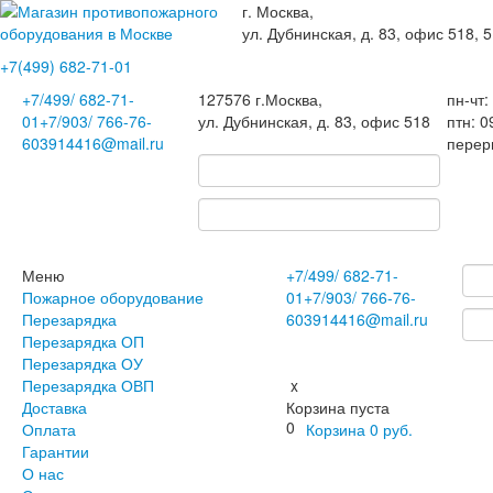
г. Москва,
ул. Дубнинская, д. 83, офис 518, 5
+7(499)
682-71-01
+7
/499/
682-71-
127576
г.Москва
,
пн-чт:
01
+7
/903/
766-76-
ул. Дубнинская, д. 83, офис 518
птн: 0
60
3914416@mail.ru
перер
Меню
+7
/499/
682-71-
Пожарное оборудование
01
+7
/903/
766-76-
Перезарядка
60
3914416@mail.ru
Перезарядка ОП
Перезарядка ОУ
Перезарядка ОВП
x
Доставка
Корзина пуста
0
Оплата
Корзина
0
руб.
Гарантии
О нас