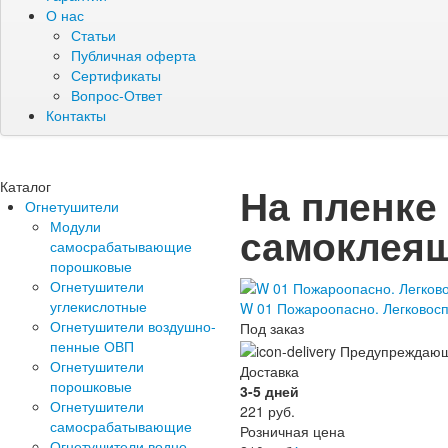
О нас
Статьи
Публичная оферта
Сертификаты
Вопрос-Ответ
Контакты
Каталог
На пленк
Огнетушители
Модули
самоклеящ
самосрабатывающие
порошковые
Огнетушители
углекислотные
W 01 Пожароопасно. Легково
Огнетушители воздушно-
Под заказ
пенные ОВП
Огнетушители
Доставка
порошковые
3-5 дней
Огнетушители
221
руб.
самосрабатывающие
Розничная цена
Огнетушители водно-