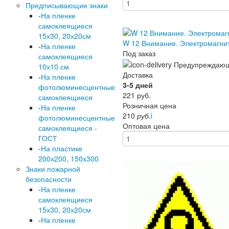
Предписывающие знаки
-
На пленке
самоклеящиеся
15х30, 20х20см
W 12 Внимание. Электромагн
-
На пленке
Под заказ
самоклеящиеся
10х10 см
Доставка
-
На пленке
3-5 дней
фотолюминесцентные
221
руб.
самоклеящиеся
Розничная цена
-
На пленке
210
руб.
i
фотолюминесцентные
Оптовая цена
самоклеящиеся -
ГОСТ
-
На пластике
200х200, 150х300
Знаки пожарной
безопасности
-
На пленке
самоклеящиеся
15х30, 20х20см
-
На пленке