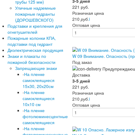
3-5 дней
трубы 125 мм)
221
руб.
Уличные надземные
Розничная цена
пожарные гидранты
210
руб.
i
(ДОРОШЕВСКОГО)
Оптовая цена
Подставки и крепления для
огнетушителей
Пожарные колонки КПА,
подставки под гидрант
Диэлектрическая продукция
W 09 Внимание. Опасность (п
Знаки и плакаты по
Под заказ
пожарной безопасности
Запрещающие знаки
-
На пленке
Доставка
самоклеящиеся
3-5 дней
15х30, 20х20см
221
руб.
-
На пленке
Розничная цена
самоклеящиеся
210
руб.
i
10х10 см
Оптовая цена
-
На пленке
фотолюминесцентные
самоклеящиеся
-
На пленке
фотолюминесцентные