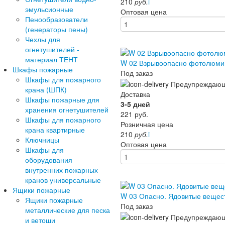
210
руб.
i
эмульсионные
Оптовая цена
Пенообразователи
(генераторы пены)
Чехлы для
огнетушителей -
материал ТЕНТ
W 02 Взрывоопасно фотолюми
Шкафы пожарные
Под заказ
Шкафы для пожарного
крана (ШПК)
Доставка
Шкафы пожарные для
3-5 дней
хранения огнетушителей
221
руб.
Шкафы для пожарного
Розничная цена
крана квартирные
210
руб.
i
Ключницы
Оптовая цена
Шкафы для
оборудования
внутренних пожарных
кранов универсальные
Ящики пожарные
W 03 Опасно. Ядовитые веще
Ящики пожарные
Под заказ
металлические для песка
и ветоши