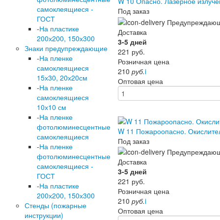
W 10 Опасно. Лазерное излу
самоклеящиеся -
Под заказ
ГОСТ
-
На пластике
Доставка
200х200, 150х300
3-5 дней
Знаки предупреждающие
221
руб.
-
На пленке
Розничная цена
самоклеящиеся
210
руб.
i
15х30, 20х20см
Оптовая цена
-
На пленке
самоклеящиеся
10х10 см
-
На пленке
фотолюминесцентные
W 11 Пожароопасно. Окислит
самоклеящиеся
Под заказ
-
На пленке
фотолюминесцентные
Доставка
самоклеящиеся -
3-5 дней
ГОСТ
221
руб.
-
На пластике
Розничная цена
200х200, 150х300
210
руб.
i
Стенды (пожарные
Оптовая цена
инструкции)