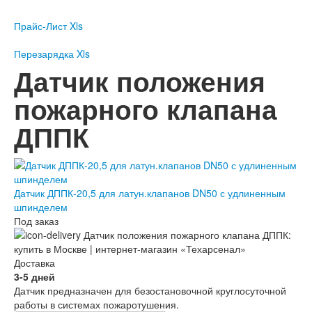
Пожарное оборудование
Прайс-Лист Xls
Перезарядка
Перезарядка ОП
Перезарядка Xls
Перезарядка ОУ
Датчик положения
Перезарядка ОВП
пожарного клапана
Доставка
ДППК
Оплата
Гарантии
О нас
Датчик ДППК-20,5 для латун.клапанов DN50 с удлиненным
Статьи
шпинделем
Публичная оферта
Под заказ
Сертификаты
Вопрос-Ответ
Доставка
Контакты
3-5 дней
Датчик предназначен для безостановочной круглосуточной
Пожарное оборудование
работы в системах пожаротушения.
Перезарядка