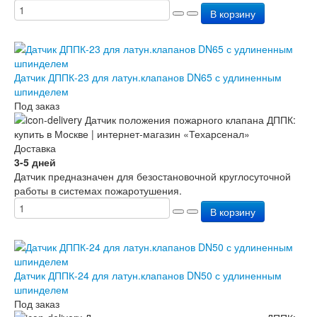
Перезарядка ОП
В корзину
Перезарядка ОУ
Перезарядка ОВП
Доставка
Оплата
Датчик ДППК-23 для латун.клапанов DN65 с удлиненным
Гарантии
шпинделем
О нас
Под заказ
Статьи
Публичная оферта
Сертификаты
Доставка
Вопрос-Ответ
3-5 дней
Контакты
Датчик предназначен для безостановочной круглосуточной
работы в системах пожаротушения.
В корзину
Датчик ДППК-24 для латун.клапанов DN50 с удлиненным
шпинделем
Под заказ