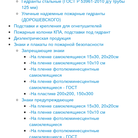
Гидранты стальные (ГОСТ Р 53961-2010 д/у трубы
125 мм)
Уличные надземные пожарные гидранты
(ДОРОШЕВСКОГО)
Подставки и крепления для огнетушителей
Пожарные колонки КПА, подставки под гидрант
Диэлектрическая продукция
Знаки и плакаты по пожарной безопасности
Запрещающие знаки
-
На пленке самоклеящиеся 15х30, 20х20см
-
На пленке самоклеящиеся 10х10 см
-
На пленке фотолюминесцентные
самоклеящиеся
-
На пленке фотолюминесцентные
самоклеящиеся - ГОСТ
-
На пластике 200х200, 150х300
Знаки предупреждающие
-
На пленке самоклеящиеся 15х30, 20х20см
-
На пленке самоклеящиеся 10х10 см
-
На пленке фотолюминесцентные
самоклеящиеся
-
На пленке фотолюминесцентные
самоклеящиеся - ГОСТ