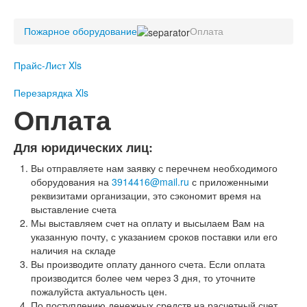
Пожарное оборудование
Пожарное оборудование
Перезарядка
Оплата
Перезарядка ОП
Прайс-Лист Xls
Перезарядка ОУ
Перезарядка ОВП
Перезарядка Xls
Доставка
Оплата
Оплата
Для юридических лиц:
Гарантии
Вы отправляете нам заявку с перечнем необходимого
О нас
оборудования на
3914416@mail.ru
с приложенными
реквизитами организации, это сэкономит время на
Статьи
выставление счета
Публичная оферта
Мы выставляем счет на оплату и высылаем Вам на
Сертификаты
указанную почту, с указанием сроков поставки или его
Вопрос-Ответ
наличия на складе
Контакты
Вы производите оплату данного счета. Если оплата
производится более чем через 3 дня, то уточните
Пожарное оборудование
пожалуйста актуальность цен.
Перезарядка
По поступлению денежных средств на расчетный счет