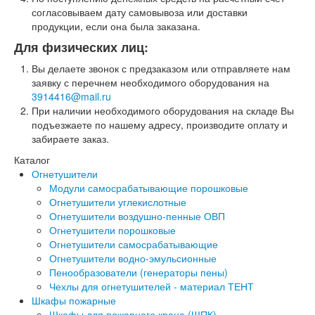
Перезарядка ОП
согласовываем дату самовывоза или доставки
Перезарядка ОУ
продукции, если она была заказана.
Перезарядка ОВП
Для физических лиц:
Доставка
Оплата
Вы делаете звонок с предзаказом или отправляете нам
Гарантии
заявку с перечнем необходимого оборудования на
О нас
3914416@mail.ru
Статьи
При наличии необходимого оборудования на складе Вы
Публичная оферта
подъезжаете по нашему адресу, производите оплату и
Сертификаты
забираете заказ.
Вопрос-Ответ
Каталог
Контакты
Огнетушители
Модули самосрабатывающие порошковые
Огнетушители углекислотные
Огнетушители воздушно-пенные ОВП
Огнетушители порошковые
Огнетушители самосрабатывающие
Огнетушители водно-эмульсионные
Пенообразователи (генераторы пены)
Чехлы для огнетушителей - материал ТЕНТ
Шкафы пожарные
Шкафы для пожарного крана (ШПК)