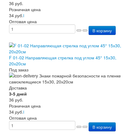
36
руб.
Пожарное оборудование
Розничная цена
Перезарядка
34
руб.
i
Перезарядка ОП
Оптовая цена
Перезарядка ОУ
В корзину
Перезарядка ОВП
Доставка
Оплата
Гарантии
О нас
F 01-02 Направляющая стрелка под углом 45° 15х30,
Статьи
20х20см
Публичная оферта
Под заказ
Сертификаты
Вопрос-Ответ
Контакты
Доставка
3-5 дней
36
руб.
Розничная цена
34
руб.
i
Оптовая цена
В корзину