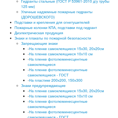
Гидранты стальные (ГОСТ Р 53961-2010 д/у трубы
125 мм)
Уличные надземные пожарные гидранты
(ДОРОШЕВСКОГО)
Подставки и крепления для огнетушителей
Пожарные колонки КПА, подставки под гидрант
Диэлектрическая продукция
Знаки и плакаты по пожарной безопасности
Запрещающие знаки
-
На пленке самоклеящиеся 15х30, 20х20см
-
На пленке самоклеящиеся 10х10 см
-
На пленке фотолюминесцентные
самоклеящиеся
-
На пленке фотолюминесцентные
самоклеящиеся - ГОСТ
-
На пластике 200х200, 150х300
Знаки предупреждающие
-
На пленке самоклеящиеся 15х30, 20х20см
-
На пленке самоклеящиеся 10х10 см
-
На пленке фотолюминесцентные
самоклеящиеся
-
На пленке фотолюминесцентные
самоклеящиеся - ГОСТ