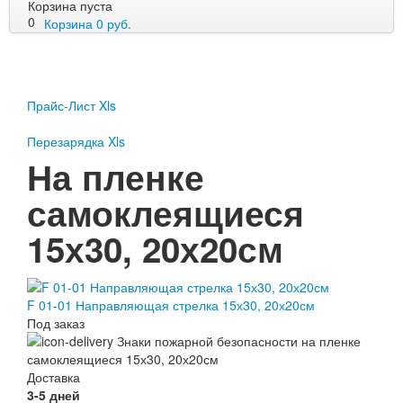
Корзина пуста
0
Корзина
0
руб.
Пожарное оборудование
Перезарядка
Прайс-Лист Xls
Перезарядка ОП
Перезарядка ОУ
Перезарядка Xls
Перезарядка ОВП
На пленке
Доставка
самоклеящиеся
Оплата
15х30, 20х20см
Гарантии
О нас
F 01-01 Направляющая стрелка 15х30, 20х20см
Статьи
Под заказ
Публичная оферта
Сертификаты
Вопрос-Ответ
Доставка
Контакты
3-5 дней