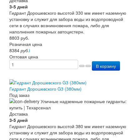
Доставка
Перезарядка ОП
3-5 дней
Перезарядка ОУ
Гидрант Дорошевского высотой 330 мм имеет наземную
Перезарядка ОВП
установку и служит для забора воды из водопроводной
Доставка
сети в случаях возникновения пожара, либо для
Оплата
наполнения пожарных автоцистерн.
Гарантии
8803
руб.
О нас
Розничная цена
Статьи
8384
руб.
i
Публичная оферта
Оптовая цена
Сертификаты
В корзину
Вопрос-Ответ
Контакты
Гидрант Дорошевского G3 (380мм)
Под заказ
Доставка
3-5 дней
Гидрант Дорошевского высотой 380 мм имеет наземную
установку и служит для забора воды из водопроводной
сети в случаях возникновения пожара, либо для