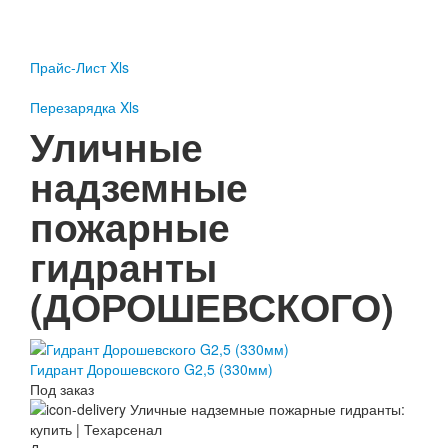
Пожарное оборудование
Перезарядка
Прайс-Лист Xls
Перезарядка ОП
Перезарядка ОУ
Перезарядка Xls
Перезарядка ОВП
Уличные
Доставка
надземные
Оплата
пожарные
Гарантии
гидранты
О нас
(ДОРОШЕВСКОГО)
Статьи
Публичная оферта
Сертификаты
Вопрос-Ответ
Гидрант Дорошевского G2,5 (330мм)
Контакты
Под заказ
Пожарное оборудование
Перезарядка