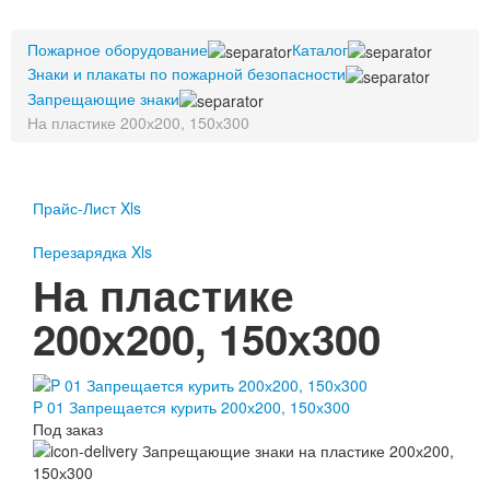
Пожарное оборудование
Пожарное оборудование
Перезарядка
Каталог
Знаки и плакаты по пожарной безопасности
Перезарядка ОП
Запрещающие знаки
Перезарядка ОУ
На пластике 200х200, 150х300
Перезарядка ОВП
Доставка
Оплата
Прайс-Лист Xls
Гарантии
Перезарядка Xls
На пластике
О нас
200х200, 150х300
Статьи
Публичная оферта
Сертификаты
Вопрос-Ответ
P 01 Запрещается курить 200х200, 150х300
Контакты
Под заказ
Пожарное оборудование
Перезарядка