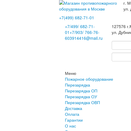
г. М
ул.
+7(499)
682-71-01
+7
/499/
682-71-
127576
г
01
+7
/903/
766-76-
ул. Дубни
60
3914416@mail.ru
Меню
Пожарное оборудование
Перезарядка
Перезарядка ОП
Перезарядка ОУ
Перезарядка ОВП
Доставка
Оплата
Гарантии
О нас