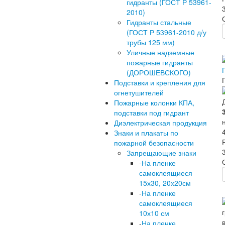
гидранты (ГОСТ Р 53961-
2010)
Гидранты стальные
(ГОСТ Р 53961-2010 д/у
трубы 125 мм)
Уличные надземные
пожарные гидранты
(ДОРОШЕВСКОГО)
Подставки и крепления для
огнетушителей
Пожарные колонки КПА,
подставки под гидрант
Диэлектрическая продукция
Знаки и плакаты по
пожарной безопасности
Запрещающие знаки
-
На пленке
самоклеящиеся
15х30, 20х20см
-
На пленке
самоклеящиеся
10х10 см
-
На пленке