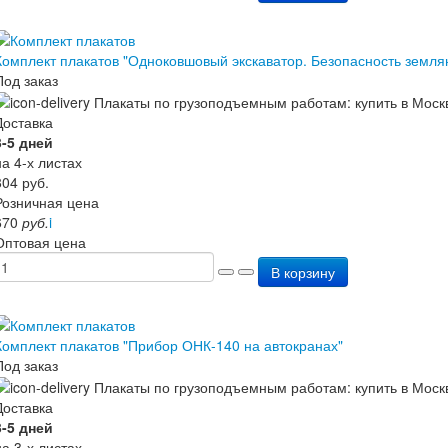
Комплект плакатов "Одноковшовый экскаватор. Безопасность земля
Под заказ
Доставка
3-5 дней
на 4-х листах
804
руб.
Розничная цена
670
руб.
i
Оптовая цена
В корзину
Комплект плакатов "Прибор ОНК-140 на автокранах"
Под заказ
Доставка
3-5 дней
на 3-х листах