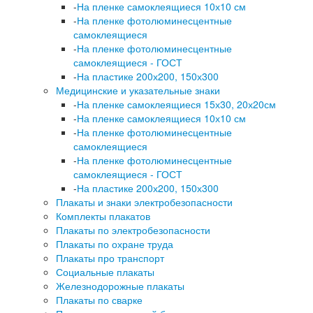
-
На пленке самоклеящиеся 10х10 см
-
На пленке фотолюминесцентные
самоклеящиеся
-
На пленке фотолюминесцентные
самоклеящиеся - ГОСТ
-
На пластике 200х200, 150х300
Медицинские и указательные знаки
-
На пленке самоклеящиеся 15х30, 20х20см
-
На пленке самоклеящиеся 10х10 см
-
На пленке фотолюминесцентные
самоклеящиеся
-
На пленке фотолюминесцентные
самоклеящиеся - ГОСТ
-
На пластике 200х200, 150х300
Плакаты и знаки электробезопасности
Комплекты плакатов
Плакаты по электробезопасности
Плакаты по охране труда
Плакаты про транспорт
Социальные плакаты
Железнодорожные плакаты
Плакаты по сварке