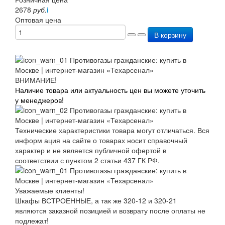
Перезарядка ОП
2678
руб.
i
Перезарядка ОУ
Оптовая цена
Перезарядка ОВП
В корзину
Доставка
Оплата
Гарантии
О нас
Статьи
ВНИМАНИЕ!
Публичная оферта
Наличие товара или актуальность цен вы можете уточить
Сертификаты
у менеджеров!
Вопрос-Ответ
Контакты
Технические характеристики товара могут отличаться. Вся
информ ация на сайте о товарах носит справочный
характер и не является публичной офертой в
соответствии с пунктом 2 статьи 437 ГК РФ.
Уважаемые клиенты!
Шкафы ВСТРОЕННЫЕ, а так же 320-12 и 320-21
являются заказной позицией и возврату после оплаты не
подлежат!