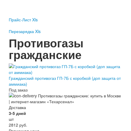
Пожарное оборудование
Перезарядка
Прайс-Лист Xls
Перезарядка ОП
Перезарядка ОУ
Перезарядка Xls
Перезарядка ОВП
Противогазы
Доставка
гражданские
Оплата
Гарантии
О нас
Гражданский противогаз ГП-7Б с коробкой (доп защита от
аммиака)
Статьи
Под заказ
Публичная оферта
Сертификаты
Вопрос-Ответ
Доставка
Контакты
3-5 дней
шт
Пожарное оборудование
2812
руб.
Перезарядка
Розничная цена