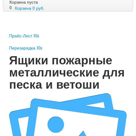
Корзина пуста
0
Корзина
0
руб.
Пожарное оборудование
Перезарядка
Прайс-Лист Xls
Перезарядка ОП
Перезарядка ОУ
Перезарядка Xls
Перезарядка ОВП
Ящики пожарные
Доставка
металлические для
Оплата
песка и ветоши
Гарантии
О нас
Статьи
Публичная оферта
Сертификаты
Вопрос-Ответ
Контакты