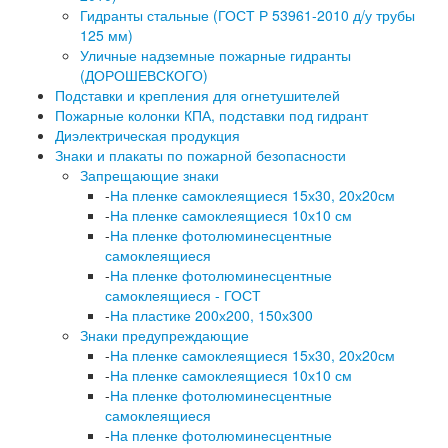
Гидранты стальные (ГОСТ Р 53961-2010 д/у трубы
125 мм)
Уличные надземные пожарные гидранты
(ДОРОШЕВСКОГО)
Подставки и крепления для огнетушителей
Пожарные колонки КПА, подставки под гидрант
Диэлектрическая продукция
Знаки и плакаты по пожарной безопасности
Запрещающие знаки
-
На пленке самоклеящиеся 15х30, 20х20см
-
На пленке самоклеящиеся 10х10 см
-
На пленке фотолюминесцентные
самоклеящиеся
-
На пленке фотолюминесцентные
самоклеящиеся - ГОСТ
-
На пластике 200х200, 150х300
Знаки предупреждающие
-
На пленке самоклеящиеся 15х30, 20х20см
-
На пленке самоклеящиеся 10х10 см
-
На пленке фотолюминесцентные
самоклеящиеся
-
На пленке фотолюминесцентные