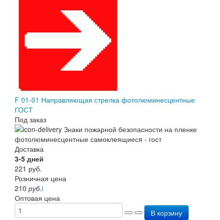
Перезарядка ОП
Перезарядка ОУ
Перезарядка ОВП
Доставка
Оплата
Гарантии
О нас
Статьи
Публичная оферта
Сертификаты
F 01-01 Направляющая стрелка фотолюминесцентные
Вопрос-Ответ
ГОСТ
Контакты
Под заказ
Доставка
3-5 дней
221
руб.
Розничная цена
210
руб.
i
Оптовая цена
В корзину