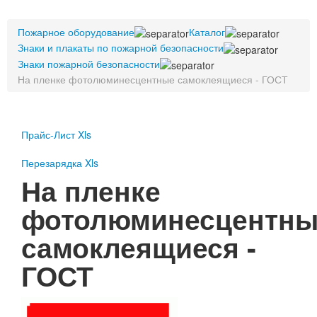
Пожарное оборудование
Пожарное оборудование
Перезарядка
Каталог
Знаки и плакаты по пожарной безопасности
Перезарядка ОП
Знаки пожарной безопасности
Перезарядка ОУ
На пленке фотолюминесцентные самоклеящиеся - ГОСТ
Перезарядка ОВП
Доставка
Оплата
Прайс-Лист Xls
Гарантии
Перезарядка Xls
На пленке
О нас
фотолюминесцентны
Статьи
Публичная оферта
самоклеящиеся -
Сертификаты
Вопрос-Ответ
ГОСТ
Контакты
Пожарное оборудование
Перезарядка