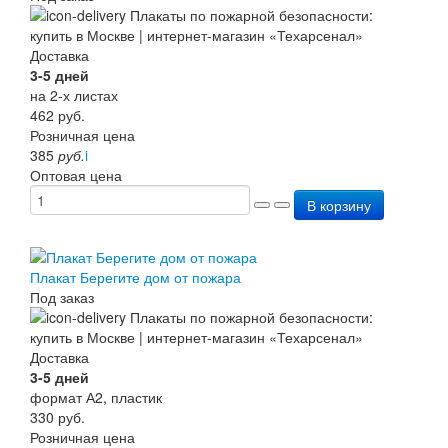
Перезарядка ОП
Перезарядка ОУ
Доставка
Перезарядка ОВП
3-5 дней
Доставка
на 2-х листах
Оплата
462
руб.
Гарантии
Розничная цена
О нас
385
руб.
i
Статьи
Оптовая цена
Публичная оферта
Сертификаты
В корзину
Вопрос-Ответ
Контакты
Плакат Берегите дом от пожара
Под заказ
Доставка
3-5 дней
формат А2, пластик
330
руб.
Розничная цена