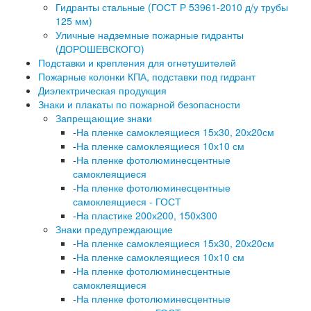
Гидранты стальные (ГОСТ Р 53961-2010 д/у трубы
125 мм)
Уличные надземные пожарные гидранты
(ДОРОШЕВСКОГО)
Подставки и крепления для огнетушителей
Пожарные колонки КПА, подставки под гидрант
Диэлектрическая продукция
Знаки и плакаты по пожарной безопасности
Запрещающие знаки
-
На пленке самоклеящиеся 15х30, 20х20см
-
На пленке самоклеящиеся 10х10 см
-
На пленке фотолюминесцентные
самоклеящиеся
-
На пленке фотолюминесцентные
самоклеящиеся - ГОСТ
-
На пластике 200х200, 150х300
Знаки предупреждающие
-
На пленке самоклеящиеся 15х30, 20х20см
-
На пленке самоклеящиеся 10х10 см
-
На пленке фотолюминесцентные
самоклеящиеся
-
На пленке фотолюминесцентные