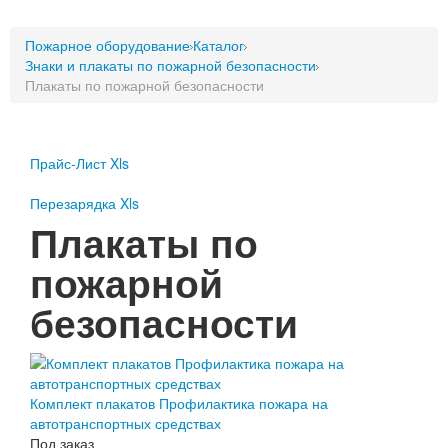
Пожарное оборудование
Пожарное оборудование
Перезарядка
Каталог
Знаки и плакаты по пожарной безопасности
Перезарядка ОП
Плакаты по пожарной безопасности
Перезарядка ОУ
Перезарядка ОВП
Доставка
Прайс-Лист Xls
Оплата
Перезарядка Xls
Плакаты по
Гарантии
пожарной
О нас
Статьи
безопасности
Публичная оферта
Сертификаты
Вопрос-Ответ
Контакты
Комплект плакатов Профилактика пожара на
автотранспортных средствах
Пожарное оборудование
Под заказ
Перезарядка