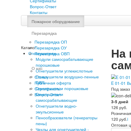
Сертификаты
Вопрос-Ответ
Контакты
Пожарное оборудование
Перезарядка
Перезарядка ОП
Каталог
Перезарядка ОУ
На
Огнетушители
Перезарядка ОВП
Модули самосрабатывающие
са
порошковые
О нас
Огнетушители углекислотные
Огнетушители воздушно-пенные
Статьи
ОВП
Публичная оферта
E 01-01 В
Огнетушители порошковые
Сертификаты
Под заказ
Огнетушители
Вопрос-Ответ
самосрабатывающие
3-5 дней
Огнетушители водно-
126
руб.
эмульсионные
Розничная
Пенообразователи (генераторы
120
руб.
i
пены)
Оптовая 
Чехлы для огнетушителей -