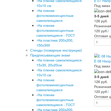
E 07 Напр
-
На пленке самоклеящиеся
Под заказ
10х10 см
-
На пленке
фотолюминесцентные
3-5 дней
самоклеящиеся
126
руб.
-
На пленке
Розничная
фотолюминесцентные
120
руб.
i
самоклеящиеся - ГОСТ
Оптовая 
-
На пластике 200х200,
150х300
Стенды (пожарные инструкции)
Предписывающие знаки
-
На пленке самоклеящиеся
E 08 Напр
15х30, 20х20см
Под заказ
-
На пленке самоклеящиеся
10х10 см
3-5 дней
-
На пленке
126
руб.
фотолюминесцентные
Розничная
самоклеящиеся
120
руб.
i
-
На пленке
Оптовая 
фотолюминесцентные
самоклеящиеся - ГОСТ
-
На пластике 200х200,