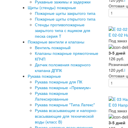
Рукавные зажимы и задержки
Оптовая 
Щиты (стенды) пожарные
Пожарные щиты закрытого типа
Пожарные щиты открытого типа
Стенды противопожарные
закрытого типа с ящиком для
E 02-02 Н
песка серия Т
Под заказ
Пожарные вентили и клапаны
Вентиль пожарный
3-5 дней
Клапаны пожарные прямоточные
126
руб.
КПЧП
Розничная
Датчик положения пожарного
120
руб.
i
клапана ДППК
Оптовая 
Рукава пожарные
Рукава пожарные для ПК
Рукава пожарные «Премиум»
Рукава пожарные
Латексированные
Рукава пожарные "Типа Латекс"
E 03 Напр
Рукава всасывающие и напорно-
Под заказ
всасывающие для технической
воды (класс В)
3-5 дней
Рукава напорно-всасывающие