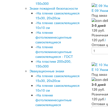
150х300
Знаки пожарной безопасности
E 09 Указ
-
На пленке самоклеящиеся
Под заказ
15х30, 20х20см
-
На пленке самоклеящиеся
3-5 дней
10х10 см
126
руб.
-
На пленке
Розничная
фотолюминесцентные
120
руб.
i
самоклеящиеся
Оптовая 
-
На пленке
фотолюминесцентные
самоклеящиеся - ГОСТ
-
На пластике 200х200,
150х300
E 10 Указ
Эвакуационные знаки
Под заказ
-
На пленке самоклеящиеся
15х30, 20х20см
3-5 дней
-
На пленке самоклеящиеся
126
руб.
10х10 см
Розничная
-
На пленке
120
руб.
i
фотолюминесцентные
Оптовая 
самоклеящиеся