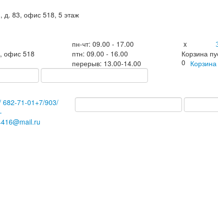
, д. 83, офис 518, 5 этаж
пн-чт: 09.00 - 17.00
x
3, офис 518
птн: 09.00 - 16.00
Корзина пу
0
перерыв: 13.00-14.00
Корзин
/
682-71-01
+7
/903/
-
4416@mail.ru