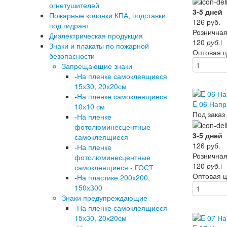
огнетушителей
3-5 дней
Пожарные колонки КПА, подставки
126
руб.
под гидрант
Розничная
Диэлектрическая продукция
120
руб.
i
Знаки и плакаты по пожарной
Оптовая 
безопасности
Запрещающие знаки
-
На пленке самоклеящиеся
15х30, 20х20см
-
На пленке самоклеящиеся
E 06 Напр
10х10 см
Под заказ
-
На пленке
фотолюминесцентные
3-5 дней
самоклеящиеся
126
руб.
-
На пленке
Розничная
фотолюминесцентные
120
руб.
i
самоклеящиеся - ГОСТ
Оптовая 
-
На пластике 200х200,
150х300
Знаки предупреждающие
-
На пленке самоклеящиеся
15х30, 20х20см