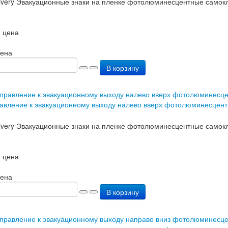
 цена
цена
В корзину
авление к эвакуационному выходу налево вверх фотолюминесцен
 цена
цена
В корзину