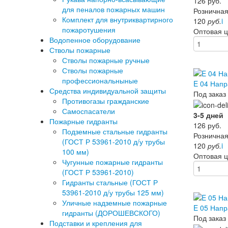
126
руб.
для пеналов пожарных машин
Розничная
Комплект для внутриквартирного
120
руб.
i
пожаротушения
Оптовая 
Водопенное оборудование
Стволы пожарные
Стволы пожарные ручные
Стволы пожарные
профессиональныные
E 04 Напр
Средства индивидуальной защиты
Под заказ
Противогазы гражданские
Самоспасатели
3-5 дней
Пожарные гидранты
126
руб.
Подземные стальные гидранты
Розничная
(ГОСТ Р 53961-2010 д/у трубы
120
руб.
i
100 мм)
Оптовая 
Чугунные пожарные гидранты
(ГОСТ Р 53961-2010)
Гидранты стальные (ГОСТ Р
53961-2010 д/у трубы 125 мм)
Уличные надземные пожарные
E 05 Напр
гидранты (ДОРОШЕВСКОГО)
Под заказ
Подставки и крепления для