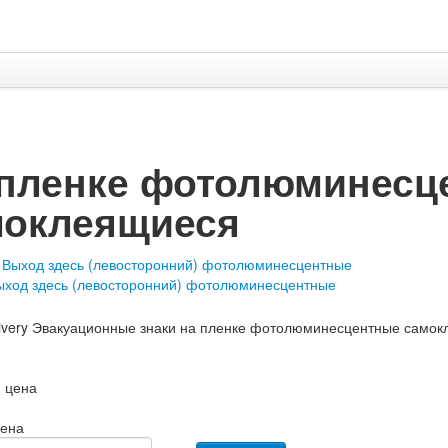
 пленке фотолюминесц
моклеящиеся
ыход здесь (левосторонний) фотолюминесцентные
 цена
цена