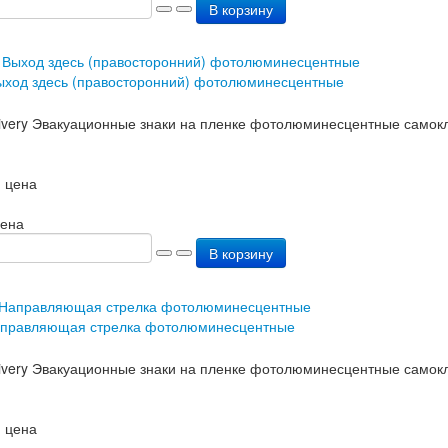
В корзину
ыход здесь (правосторонний) фотолюминесцентные
 цена
цена
В корзину
аправляющая стрелка фотолюминесцентные
 цена