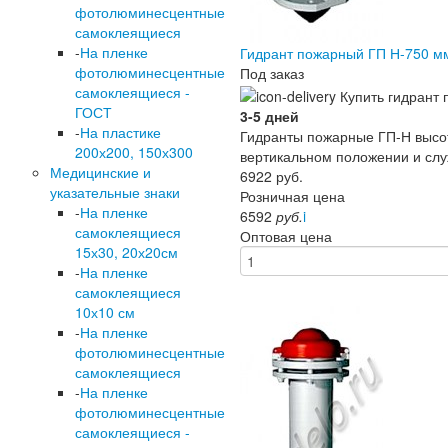
фотолюминесцентные
самоклеящиеся
-
На пленке
Гидрант пожарный ГП Н-750 м
фотолюминесцентные
Под заказ
самоклеящиеся -
ГОСТ
3-5 дней
-
На пластике
Гидранты пожарные ГП-Н высот
200х200, 150х300
вертикальном положении и служ
Медицинские и
6922
руб.
указательные знаки
Розничная цена
-
На пленке
6592
руб.
i
самоклеящиеся
Оптовая цена
15х30, 20х20см
-
На пленке
самоклеящиеся
10х10 см
-
На пленке
фотолюминесцентные
самоклеящиеся
-
На пленке
фотолюминесцентные
самоклеящиеся -