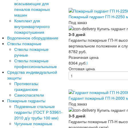
всасывающие для
пеналов пожарных
машин
Пожарный гидрант ГП Н-2250 
Комплект для
Под заказ
внутриквартирного
пожаротушения
3-5 дней
Водопенное оборудование
Гидранты пожарные ГП-Н высот
Стволы пожарные
вертикальном положении и служ
Стволы пожарные
8782
руб.
ручные
Розничная цена
Стволы пожарные
8364
руб.
i
профессиональныные
Оптовая цена
Средства индивидуальной
защиты
Противогазы
гражданские
Самоспасатели
Гидрант пожарный ГП Н-2000 
Пожарные гидранты
Под заказ
Подземные стальные
гидранты (ГОСТ Р 53961-
3-5 дней
2010 д/у трубы 100 мм)
Гидранты пожарные ГП-Н высот
Чугунные пожарные
водопроводной сети).