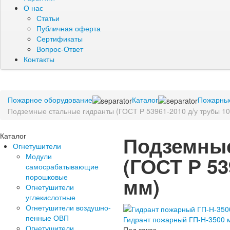
О нас
Статьи
Публичная оферта
Сертификаты
Вопрос-Ответ
Контакты
Пожарное оборудование
Каталог
Пожарны
Подземные стальные гидранты (ГОСТ Р 53961-2010 д/у трубы 1
Каталог
Подземные
Огнетушители
Модули
(ГОСТ Р 53
самосрабатывающие
порошковые
мм)
Огнетушители
углекислотные
Огнетушители воздушно-
пенные ОВП
Гидрант пожарный ГП-Н-3500 
Огнетушители
Под заказ