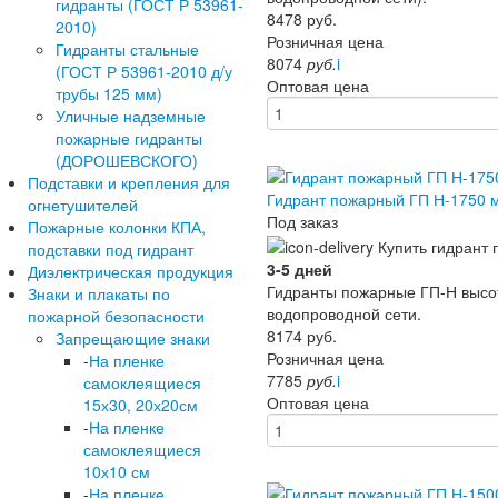
гидранты (ГОСТ Р 53961-
8478
руб.
2010)
Розничная цена
Гидранты стальные
8074
руб.
i
(ГОСТ Р 53961-2010 д/у
Оптовая цена
трубы 125 мм)
Уличные надземные
пожарные гидранты
(ДОРОШЕВСКОГО)
Подставки и крепления для
Гидрант пожарный ГП Н-1750 
огнетушителей
Под заказ
Пожарные колонки КПА,
подставки под гидрант
3-5 дней
Диэлектрическая продукция
Гидранты пожарные ГП-Н высо
Знаки и плакаты по
водопроводной сети.
пожарной безопасности
8174
руб.
Запрещающие знаки
Розничная цена
-
На пленке
7785
руб.
i
самоклеящиеся
Оптовая цена
15х30, 20х20см
-
На пленке
самоклеящиеся
10х10 см
-
На пленке