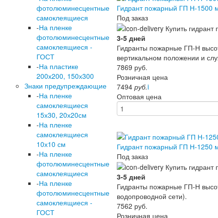
Гидрант пожарный ГП Н-1500 
фотолюминесцентные
Под заказ
самоклеящиеся
-
На пленке
фотолюминесцентные
3-5 дней
самоклеящиеся -
Гидранты пожарные ГП-Н высот
ГОСТ
вертикальном положении и слу
-
На пластике
7869
руб.
200х200, 150х300
Розничная цена
Знаки предупреждающие
7494
руб.
i
-
На пленке
Оптовая цена
самоклеящиеся
15х30, 20х20см
-
На пленке
самоклеящиеся
10х10 см
Гидрант пожарный ГП Н-1250 
-
На пленке
Под заказ
фотолюминесцентные
самоклеящиеся
3-5 дней
-
На пленке
Гидранты пожарные ГП-Н высот
фотолюминесцентные
водопроводной сети).
самоклеящиеся -
7562
руб.
ГОСТ
Розничная цена