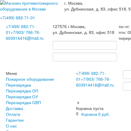
г. Москва,
ул. Дубнинская, д. 83, офис 518, 5
+7(499)
682-71-01
+7
/499/
682-71-
127576
г.Москва
,
пн-чт:
01
+7
/903/
766-76-
ул. Дубнинская, д. 83, офис 518
птн: 0
60
3914416@mail.ru
перер
Меню
+7
/499/
682-71-
Пожарное оборудование
01
+7
/903/
766-76-
Перезарядка
60
3914416@mail.ru
Перезарядка ОП
Перезарядка ОУ
Перезарядка ОВП
x
Доставка
Корзина пуста
0
Оплата
Корзина
0
руб.
Гарантии
О нас