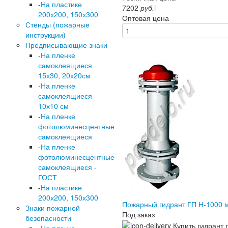
-
На пластике
7202
руб.
i
200х200, 150х300
Оптовая цена
Стенды (пожарные
инструкции)
Предписывающие знаки
-
На пленке
самоклеящиеся
15х30, 20х20см
-
На пленке
самоклеящиеся
10х10 см
-
На пленке
фотолюминесцентные
самоклеящиеся
-
На пленке
фотолюминесцентные
самоклеящиеся -
ГОСТ
-
На пластике
200х200, 150х300
Пожарный гидрант ГП Н-1000 
Знаки пожарной
Под заказ
безопасности