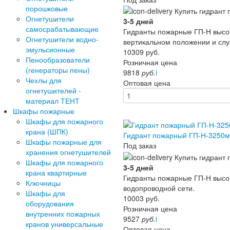
порошковые
Огнетушители
3-5 дней
самосрабатывающие
Гидранты пожарные ГП-Н высот
Огнетушители водно-
вертикальном положении и служ
эмульсионные
10309
руб.
Пенообразователи
Розничная цена
(генераторы пены)
9818
руб.
i
Чехлы для
Оптовая цена
огнетушителей -
материал ТЕНТ
Шкафы пожарные
Шкафы для пожарного
крана (ШПК)
Гидрант пожарный ГП-Н-3250м
Шкафы пожарные для
Под заказ
хранения огнетушителей
Шкафы для пожарного
3-5 дней
крана квартирные
Гидранты пожарные ГП-Н высо
Ключницы
водопроводной сети.
Шкафы для
10003
руб.
оборудования
Розничная цена
внутренних пожарных
9527
руб.
i
кранов универсальные
Оптовая цена