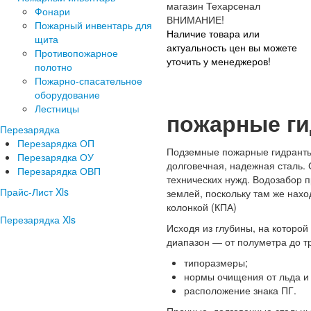
Фонари
ВНИМАНИЕ!
Пожарный инвентарь для
Наличие товара или
щита
актуальность цен вы можете
Противопожарное
уточить у менеджеров!
полотно
Пожарно-спасательное
оборудование
Лестницы
пожарные г
Перезарядка
Перезарядка ОП
Подземные пожарные гидранты 
Перезарядка ОУ
долговечная, надежная сталь.
Перезарядка ОВП
технических нужд. Водозабор 
Прайс-Лист Xls
землей, поскольку там же нахо
колонкой (КПА)
Перезарядка Xls
Исходя из глубины, на которой
диапазон — от полуметра до т
типоразмеры;
нормы очищения от льда и 
расположение знака ПГ.
Прочные, долговечные стальны