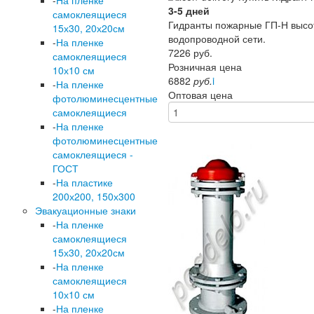
-
На пленке
3-5 дней
самоклеящиеся
Гидранты пожарные ГП-Н высо
15х30, 20х20см
водопроводной сети.
-
На пленке
7226
руб.
самоклеящиеся
Розничная цена
10х10 см
6882
руб.
i
-
На пленке
Оптовая цена
фотолюминесцентные
самоклеящиеся
-
На пленке
фотолюминесцентные
самоклеящиеся -
ГОСТ
-
На пластике
200х200, 150х300
Эвакуационные знаки
-
На пленке
самоклеящиеся
15х30, 20х20см
-
На пленке
самоклеящиеся
10х10 см
-
На пленке