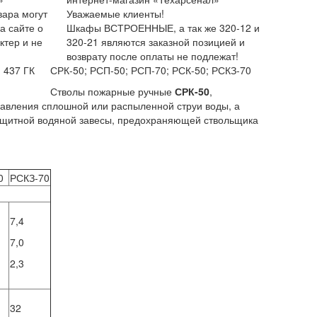
вара могут
Уважаемые клиенты!
а сайте о
Шкафы ВСТРОЕННЫЕ, а так же 320-12 и
ктер и не
320-21 являются заказной позицией и
возврату после оплаты не подлежат!
и 437 ГК
СРК-50; РСП-50; РСП-70; РСК-50; РСКЗ-70
Стволы пожарные ручные
СРК-50
,
авления сплошной или распыленной струи воды, а
ащитной водяной завесы, предохраняющей ствольщика
0
РСКЗ-70
7,4
7,0
2,3
32