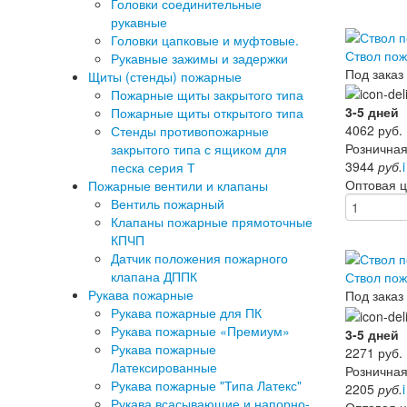
Головки соединительные
рукавные
Головки цапковые и муфтовые.
Ствол по
Рукавные зажимы и задержки
Под заказ
Щиты (стенды) пожарные
Пожарные щиты закрытого типа
3-5 дней
Пожарные щиты открытого типа
4062
руб.
Стенды противопожарные
Розничная
закрытого типа с ящиком для
3944
руб.
i
песка серия Т
Оптовая 
Пожарные вентили и клапаны
Вентиль пожарный
Клапаны пожарные прямоточные
КПЧП
Датчик положения пожарного
клапана ДППК
Ствол по
Рукава пожарные
Под заказ
Рукава пожарные для ПК
Рукава пожарные «Премиум»
3-5 дней
Рукава пожарные
2271
руб.
Латексированные
Розничная
Рукава пожарные "Типа Латекс"
2205
руб.
i
Рукава всасывающие и напорно-
Оптовая 