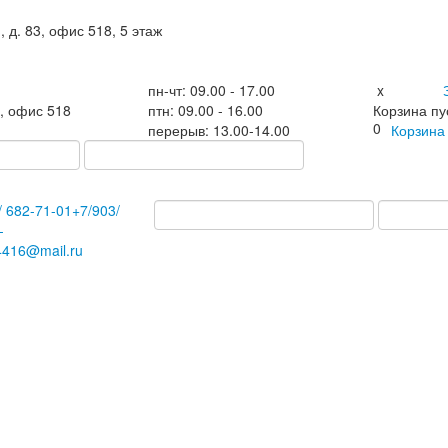
, д. 83, офис 518, 5 этаж
пн-чт: 09.00 - 17.00
x
3, офис 518
птн: 09.00 - 16.00
Корзина пу
0
перерыв: 13.00-14.00
Корзин
/
682-71-01
+7
/903/
-
4416@mail.ru