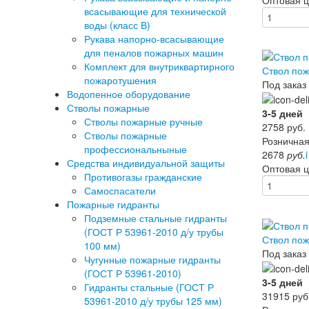
всасывающие для технической
воды (класс В)
Рукава напорно-всасывающие
для пеналов пожарных машин
Комплект для внутриквартирного
Ствол по
пожаротушения
Под заказ
Водопенное оборудование
Стволы пожарные
3-5 дней
Стволы пожарные ручные
2758
руб.
Стволы пожарные
Розничная
профессиональныные
2678
руб.
i
Средства индивидуальной защиты
Оптовая 
Противогазы гражданские
Самоспасатели
Пожарные гидранты
Подземные стальные гидранты
(ГОСТ Р 53961-2010 д/у трубы
Ствол по
100 мм)
Под заказ
Чугунные пожарные гидранты
(ГОСТ Р 53961-2010)
3-5 дней
Гидранты стальные (ГОСТ Р
31915
руб
53961-2010 д/у трубы 125 мм)