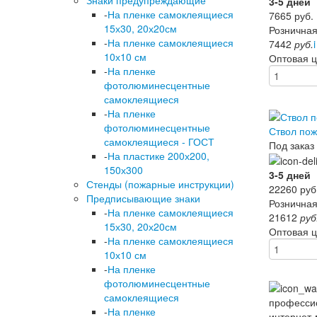
Знаки предупреждающие
3-5 дней
-
На пленке самоклеящиеся
7665
руб.
15х30, 20х20см
Розничная
-
На пленке самоклеящиеся
7442
руб.
i
10х10 см
Оптовая 
-
На пленке
фотолюминесцентные
самоклеящиеся
-
На пленке
фотолюминесцентные
Ствол по
самоклеящиеся - ГОСТ
Под заказ
-
На пластике 200х200,
150х300
3-5 дней
Стенды (пожарные инструкции)
22260
руб
Предписывающие знаки
Розничная
-
На пленке самоклеящиеся
21612
руб
15х30, 20х20см
Оптовая 
-
На пленке самоклеящиеся
10х10 см
-
На пленке
фотолюминесцентные
самоклеящиеся
-
На пленке