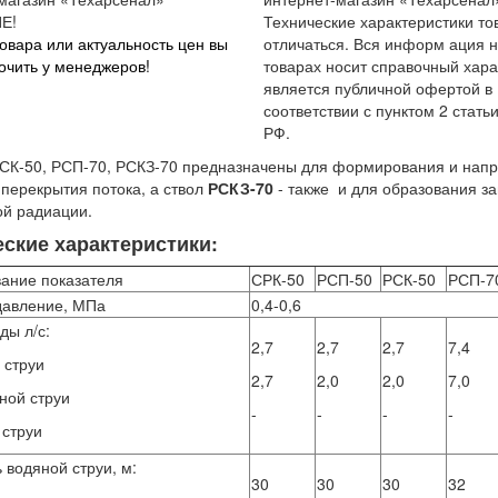
Е!
Технические характеристики то
овара или актуальность цен вы
отличаться. Вся информ ация н
очить у менеджеров!
товарах носит справочный хара
является публичной офертой в
соответствии с пунктом 2 стать
РФ.
СК-50, РСП-70, РСКЗ-70 предназначены для формирования и напр
 перекрытия потока, а ствол
РСКЗ-70
- также и для образования з
ой радиации.
еские характеристики:
ание показателя
СРК-50
РСП-50
РСК-50
РСП-7
давление, МПа
0,4-0,6
ды л/с:
2,7
2,7
2,7
7,4
 струи
2,7
2,0
2,0
7,0
ной струи
-
-
-
-
 струи
 водяной струи, м:
30
30
30
32