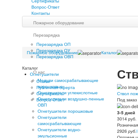
Сертификаты
Вопрос-Ответ
Контакты
Пожарное оборудование
Перезарядка
Перезарядка ОП
Перезарядка ОУ
Пожарное оборудование
Каталог
Перезарядка ОВП
Каталог
Ст
О нас
Огнетушители
Модули самосрабатывающие
Статьи
порошковые
Публичная оферта
Огнетушители углекислотные
Ствол по
Сертификаты
Огнетушители воздушно-пенные
Под заказ
Вопрос-Ответ
ОВП
Огнетушители порошковые
3-5 дней
Огнетушители
3014
руб.
самосрабатывающие
Розничная
Огнетушители водно-
2926
руб.
i
эмульсионные
Оптовая 