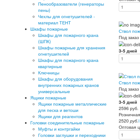
Пенообразователи (генераторы
пены)
Чехлы для огнетушителей -
материал ТЕНТ
Шкафы пожарные
Ствол по
Шкафы для пожарного крана
Под заказ
(ШПК)
Шкафы пожарные для хранения
3-5 дней
огнетушителей
Шкафы для пожарного крана
квартирные
Ключницы
Шкафы для оборудования
Ствол по
внутренних пожарных кранов
Под заказ
универсальные
Ящики пожарные
3-5 дней
Ящики пожарные металлические
2596
руб.
для песка и ветоши
Розничная
Ящики для реагентов
2520
руб.
i
Головки соединительные пожарные
Оптовая 
Муфты и контргайки
Головки заглушки и переходники