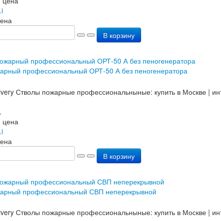
 цена
.
i
цена
В корзину
жарный профессиональный ОРТ-50 А без пеногенератора
.
 цена
.
i
цена
В корзину
жарный профессиональный СВП неперекрывной