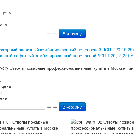
 цена
цена
В корзину
жарный лафетный комбинированный переносной ЛСП-П20(15,25) У
.
 цена
.
i
цена
В корзину