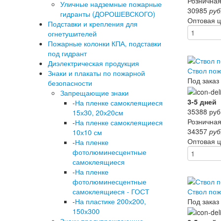
Розничная
Уличные надземные пожарные
30985
руб
гидранты (ДОРОШЕВСКОГО)
Оптовая 
Подставки и крепления для
огнетушителей
Пожарные колонки КПА, подставки
под гидрант
Диэлектрическая продукция
Ствол по
Знаки и плакаты по пожарной
Под заказ
безопасности
Запрещающие знаки
3-5 дней
-
На пленке самоклеящиеся
35388
руб
15х30, 20х20см
Розничная
-
На пленке самоклеящиеся
34357
руб
10х10 см
Оптовая 
-
На пленке
фотолюминесцентные
самоклеящиеся
-
На пленке
фотолюминесцентные
Ствол по
самоклеящиеся - ГОСТ
Под заказ
-
На пластике 200х200,
150х300