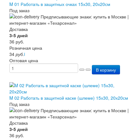
M 01 Работать в защитных очках 15х30, 20х20см
Перезарядка ОП
Под заказ
Перезарядка ОУ
Перезарядка ОВП
Доставка
Доставка
Оплата
3-5 дней
Гарантии
36
руб.
О нас
Розничная цена
Статьи
34
руб.
i
Публичная оферта
Оптовая цена
Сертификаты
Вопрос-Ответ
В корзину
Контакты
M 02 Работать в защитной каске (шлеме) 15х30, 20х20см
Под заказ
Доставка
3-5 дней
36
руб.