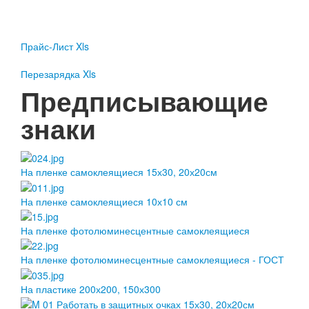
Пожарное оборудование
Перезарядка
Прайс-Лист Xls
Перезарядка ОП
Перезарядка ОУ
Перезарядка Xls
Перезарядка ОВП
Предписывающие
Доставка
знаки
Оплата
Гарантии
На пленке самоклеящиеся 15х30, 20х20см
О нас
На пленке самоклеящиеся 10х10 см
Статьи
Публичная оферта
На пленке фотолюминесцентные самоклеящиеся
Сертификаты
Вопрос-Ответ
На пленке фотолюминесцентные самоклеящиеся - ГОСТ
Контакты
На пластике 200х200, 150х300
Пожарное оборудование
Перезарядка