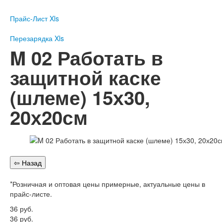
Пожарное оборудование
Прайс-Лист Xls
Перезарядка
Перезарядка ОП
Перезарядка Xls
Перезарядка ОУ
M 02 Работать в
Перезарядка ОВП
защитной каске
Доставка
(шлеме) 15х30,
Оплата
20х20см
Гарантии
О нас
Статьи
Публичная оферта
Сертификаты
Вопрос-Ответ
*Розничная и оптовая цены примерные, актуальные цены в
Контакты
прайс-листе.
36
руб.
Пожарное оборудование
36
руб.
Перезарядка