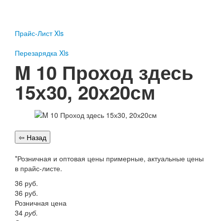
Пожарное оборудование
Перезарядка
Прайс-Лист Xls
Перезарядка ОП
Перезарядка ОУ
Перезарядка Xls
Перезарядка ОВП
M 10 Проход здесь
Доставка
15х30, 20х20см
Оплата
Гарантии
О нас
Статьи
Публичная оферта
*Розничная и оптовая цены примерные, актуальные цены
Сертификаты
в прайс-листе.
Вопрос-Ответ
36
руб.
Контакты
36
руб.
Розничная цена
Пожарное оборудование
34
руб.
Перезарядка