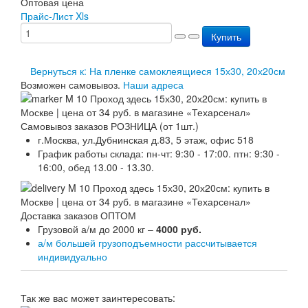
Оптовая цена
Перезарядка ОП
Прайс-Лист Xls
Перезарядка ОУ
Купить
Перезарядка ОВП
Доставка
Оплата
Вернуться к: На пленке самоклеящиеся 15х30, 20х20см
Гарантии
Возможен самовывоз.
Наши адреса
О нас
Статьи
Публичная оферта
Самовывоз заказов РОЗНИЦА (от 1шт.)
Сертификаты
г.Москва, ул.Дубнинская д.83, 5 этаж, офис 518
Вопрос-Ответ
График работы склада: пн-чт: 9:30 - 17:00. птн: 9:30 -
Контакты
16:00, обед 13.00 - 13.30.
Доставка заказов ОПТОМ
Грузовой а/м до 2000 кг –
4000 руб.
а/м большей грузоподъемности рассчитывается
индивидуально
Так же вас может заинтересовать: