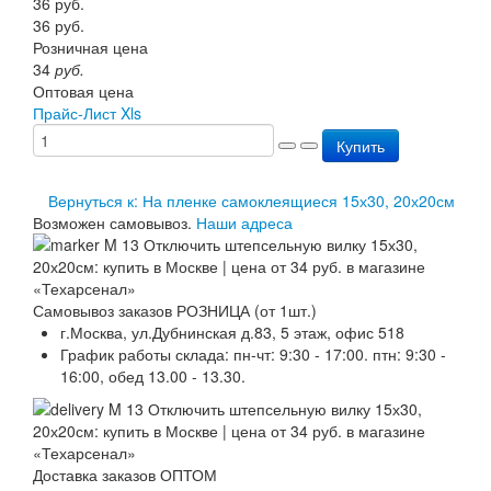
36
руб.
Перезарядка ОП
36
руб.
Перезарядка ОУ
Розничная цена
Перезарядка ОВП
34
руб.
Доставка
Оптовая цена
Оплата
Прайс-Лист Xls
Гарантии
Купить
О нас
Статьи
Публичная оферта
Вернуться к: На пленке самоклеящиеся 15х30, 20х20см
Сертификаты
Возможен самовывоз.
Наши адреса
Вопрос-Ответ
Контакты
Самовывоз заказов РОЗНИЦА (от 1шт.)
г.Москва, ул.Дубнинская д.83, 5 этаж, офис 518
График работы склада: пн-чт: 9:30 - 17:00. птн: 9:30 -
16:00, обед 13.00 - 13.30.
Доставка заказов ОПТОМ