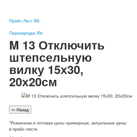
Пожарное оборудование
Перезарядка
Прайс-Лист Xls
Перезарядка ОП
Перезарядка ОУ
Перезарядка Xls
Перезарядка ОВП
M 13 Отключить
Доставка
штепсельную
Оплата
вилку 15х30,
Гарантии
20х20см
О нас
Статьи
Публичная оферта
Сертификаты
Вопрос-Ответ
Контакты
*Розничная и оптовая цены примерные, актуальные цены
в прайс-листе.
Пожарное оборудование
Перезарядка