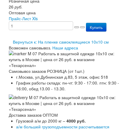
Розничная цена
Перезарядка ОП
26
руб.
Перезарядка ОУ
Оптовая цена
Перезарядка ОВП
Прайс-Лист Xls
Доставка
Купить
Оплата
Гарантии
О нас
Вернуться к: На пленке самоклеящиеся 10х10 см
Статьи
Возможен самовывоз.
Наши адреса
Публичная оферта
Сертификаты
Вопрос-Ответ
Контакты
Самовывоз заказов РОЗНИЦА (от 1шт.)
г.Москва, ул.Дубнинская д.83, 5 этаж, офис 518
График работы склада: пн-чт: 9:30 - 17:00. птн: 9:30 -
16:00, обед 13.00 - 13.30.
Доставка заказов ОПТОМ
Грузовой а/м до 2000 кг –
4000 руб.
а/м большей грузоподъемности рассчитывается