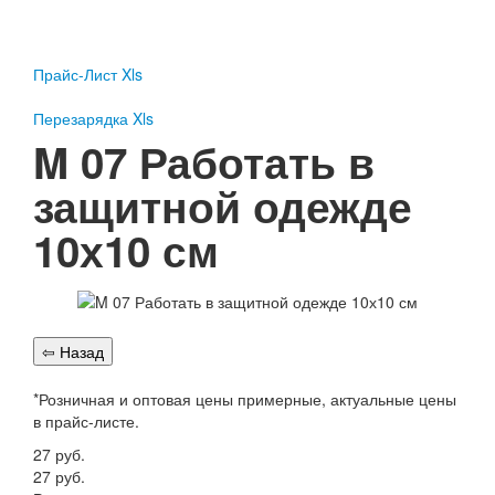
Пожарное оборудование
Перезарядка
Прайс-Лист Xls
Перезарядка ОП
Перезарядка ОУ
Перезарядка Xls
Перезарядка ОВП
M 07 Работать в
Доставка
защитной одежде
Оплата
10х10 см
Гарантии
О нас
Статьи
Публичная оферта
Сертификаты
Вопрос-Ответ
*Розничная и оптовая цены примерные, актуальные цены
в прайс-листе.
Контакты
27
руб.
Пожарное оборудование
27
руб.
Перезарядка