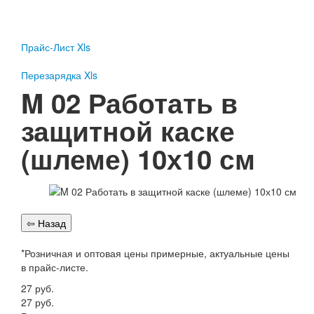
Пожарное оборудование
Перезарядка
Прайс-Лист Xls
Перезарядка ОП
Перезарядка ОУ
Перезарядка Xls
Перезарядка ОВП
M 02 Работать в
Доставка
защитной каске
Оплата
(шлеме) 10х10 см
Гарантии
О нас
Статьи
Публичная оферта
Сертификаты
Вопрос-Ответ
*Розничная и оптовая цены примерные, актуальные цены
в прайс-листе.
Контакты
27
руб.
Пожарное оборудование
27
руб.
Перезарядка