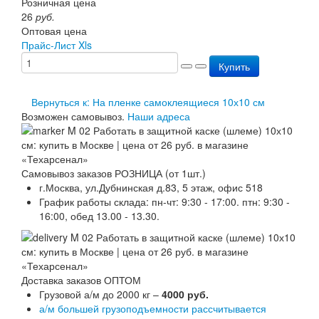
Розничная цена
Перезарядка ОП
26
руб.
Перезарядка ОУ
Оптовая цена
Перезарядка ОВП
Прайс-Лист Xls
Доставка
Купить
Оплата
Гарантии
О нас
Вернуться к: На пленке самоклеящиеся 10х10 см
Статьи
Возможен самовывоз.
Наши адреса
Публичная оферта
Сертификаты
Вопрос-Ответ
Контакты
Самовывоз заказов РОЗНИЦА (от 1шт.)
г.Москва, ул.Дубнинская д.83, 5 этаж, офис 518
График работы склада: пн-чт: 9:30 - 17:00. птн: 9:30 -
16:00, обед 13.00 - 13.30.
Доставка заказов ОПТОМ
Грузовой а/м до 2000 кг –
4000 руб.
а/м большей грузоподъемности рассчитывается