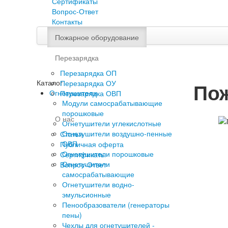
Сертификаты
Вопрос-Ответ
Контакты
Пожарное оборудование
Перезарядка
Перезарядка ОП
Каталог
Перезарядка ОУ
Пож
Огнетушители
Перезарядка ОВП
Модули самосрабатывающие
порошковые
О нас
Огнетушители углекислотные
Огнетушители воздушно-пенные
Статьи
ОВП
Публичная оферта
Огнетушители порошковые
Сертификаты
Огнетушители
Вопрос-Ответ
самосрабатывающие
Огнетушители водно-
эмульсионные
Пенообразователи (генераторы
пены)
Чехлы для огнетушителей -