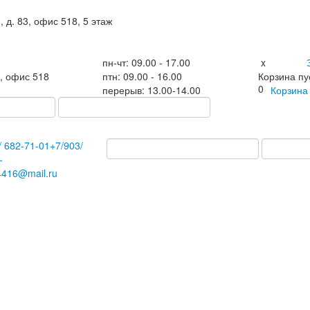
, д. 83, офис 518, 5 этаж
пн-чт: 09.00 - 17.00
x
3, офис 518
птн: 09.00 - 16.00
Корзина пу
0
перерыв: 13.00-14.00
Корзин
/
682-71-01
+7
/903/
-
4416@mail.ru