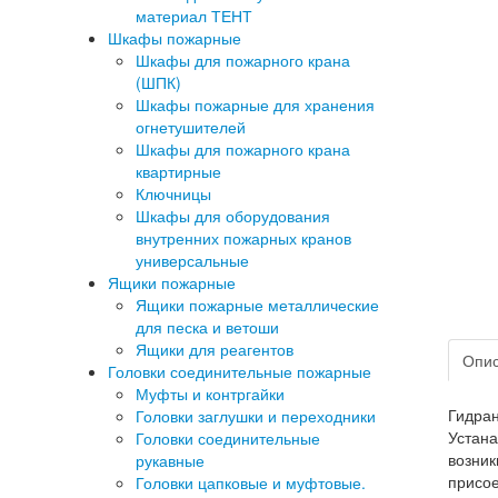
материал ТЕНТ
Шкафы пожарные
Шкафы для пожарного крана
(ШПК)
Шкафы пожарные для хранения
огнетушителей
Шкафы для пожарного крана
квартирные
Ключницы
Шкафы для оборудования
внутренних пожарных кранов
универсальные
Ящики пожарные
Ящики пожарные металлические
для песка и ветоши
Ящики для реагентов
Опи
Головки соединительные пожарные
Муфты и контргайки
Гидран
Головки заглушки и переходники
Устана
Головки соединительные
возник
рукавные
присое
Головки цапковые и муфтовые.