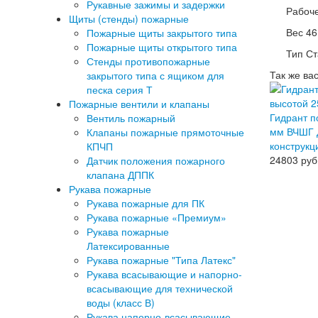
Рукавные зажимы и задержки
Рабоче
Щиты (стенды) пожарные
Вес 46.
Пожарные щиты закрытого типа
Пожарные щиты открытого типа
Тип С
Стенды противопожарные
Так же ва
закрытого типа с ящиком для
песка серия Т
Пожарные вентили и клапаны
Гидрант 
Вентиль пожарный
мм ВЧШГ Д
Клапаны пожарные прямоточные
конструкц
КПЧП
24803
руб
Датчик положения пожарного
клапана ДППК
Рукава пожарные
Рукава пожарные для ПК
Рукава пожарные «Премиум»
Рукава пожарные
Латексированные
Рукава пожарные "Типа Латекс"
Рукава всасывающие и напорно-
всасывающие для технической
воды (класс В)
Рукава напорно-всасывающие