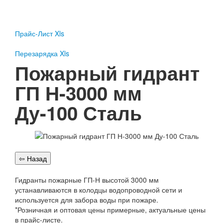
Пожарное оборудование
Перезарядка
Прайс-Лист Xls
Перезарядка ОП
Перезарядка ОУ
Перезарядка Xls
Перезарядка ОВП
Пожарный гидрант
Доставка
ГП Н-3000 мм
Оплата
Ду-100 Сталь
Гарантии
О нас
Статьи
Публичная оферта
Сертификаты
Вопрос-Ответ
Гидранты пожарные ГП-Н высотой 3000 мм
устанавливаются в колодцы водопроводной сети и
Контакты
используется для забора воды при пожаре.
*Розничная и оптовая цены примерные, актуальные цены
Пожарное оборудование
в прайс-листе.
Перезарядка