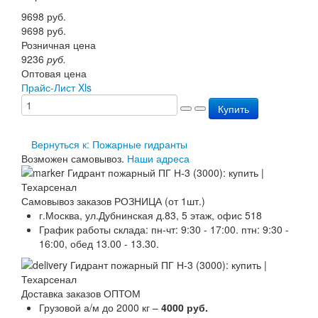
Перезарядка ОП
9698
руб.
Перезарядка ОУ
9698
руб.
Перезарядка ОВП
Розничная цена
Доставка
9236
руб.
Оплата
Оптовая цена
Гарантии
Прайс-Лист Xls
О нас
Купить
Статьи
Публичная оферта
Сертификаты
Вернуться к: Пожарные гидранты
Вопрос-Ответ
Возможен самовывоз.
Наши адреса
Контакты
Самовывоз заказов РОЗНИЦА (от 1шт.)
г.Москва, ул.Дубнинская д.83, 5 этаж, офис 518
График работы склада: пн-чт: 9:30 - 17:00. птн: 9:30 -
16:00, обед 13.00 - 13.30.
Доставка заказов ОПТОМ
Грузовой а/м до 2000 кг –
4000 руб.