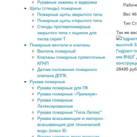
Рукавные зажимы и задержки
Рабоче
Щиты (стенды) пожарные
Вес 46.
Пожарные щиты закрытого типа
Пожарные щиты открытого типа
Тип С
Стенды противопожарные
Так же ва
закрытого типа с ящиком для
песка серия Т
Пожарные вентили и клапаны
Гидрант 
Вентиль пожарный
мм ВЧШГ Д
Клапаны пожарные прямоточные
конструкц
КПЧП
28495
руб
Датчик положения пожарного
клапана ДППК
Рукава пожарные
Рукава пожарные для ПК
Рукава пожарные «Премиум»
Рукава пожарные
Латексированные
Рукава пожарные "Типа Латекс"
Рукава всасывающие и напорно-
всасывающие для технической
воды (класс В)
Рукава напорно-всасывающие