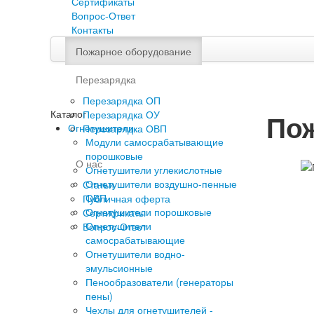
Сертификаты
Вопрос-Ответ
Контакты
Пожарное оборудование
Перезарядка
Перезарядка ОП
Каталог
Перезарядка ОУ
Пож
Огнетушители
Перезарядка ОВП
Модули самосрабатывающие
порошковые
О нас
Огнетушители углекислотные
Огнетушители воздушно-пенные
Статьи
ОВП
Публичная оферта
Огнетушители порошковые
Сертификаты
Огнетушители
Вопрос-Ответ
самосрабатывающие
Огнетушители водно-
эмульсионные
Пенообразователи (генераторы
пены)
Чехлы для огнетушителей -