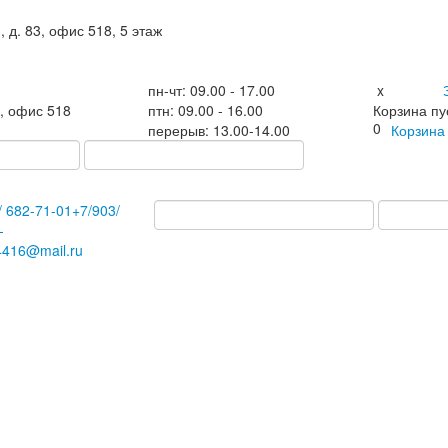
, д. 83, офис 518, 5 этаж
пн-чт: 09.00 - 17.00
x
3, офис 518
птн: 09.00 - 16.00
Корзина пу
0
перерыв: 13.00-14.00
Корзин
/
682-71-01
+7
/903/
-
4416@mail.ru