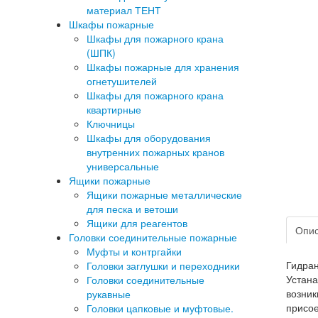
материал ТЕНТ
Шкафы пожарные
Шкафы для пожарного крана
(ШПК)
Шкафы пожарные для хранения
огнетушителей
Шкафы для пожарного крана
квартирные
Ключницы
Шкафы для оборудования
внутренних пожарных кранов
универсальные
Ящики пожарные
Ящики пожарные металлические
для песка и ветоши
Ящики для реагентов
Опи
Головки соединительные пожарные
Муфты и контргайки
Гидран
Головки заглушки и переходники
Устана
Головки соединительные
возник
рукавные
присое
Головки цапковые и муфтовые.