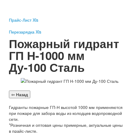
Пожарное оборудование
Перезарядка
Прайс-Лист Xls
Перезарядка ОП
Перезарядка ОУ
Перезарядка Xls
Перезарядка ОВП
Пожарный гидрант
Доставка
ГП Н-1000 мм
Оплата
Ду-100 Сталь
Гарантии
О нас
Статьи
Публичная оферта
Сертификаты
Вопрос-Ответ
Гидранты пожарные ГП-Н высотой 1000 мм применяются
при пожаре для забора воды из колодцев водопроводной
Контакты
сети.
*Розничная и оптовая цены примерные, актуальные цены
Пожарное оборудование
в прайс-листе.
Перезарядка