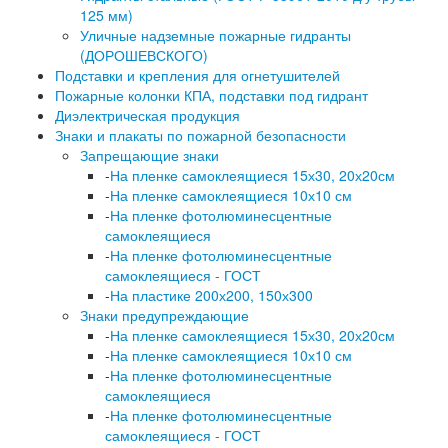
125 мм)
Уличные надземные пожарные гидранты
(ДОРОШЕВСКОГО)
Подставки и крепления для огнетушителей
Пожарные колонки КПА, подставки под гидрант
Диэлектрическая продукция
Знаки и плакаты по пожарной безопасности
Запрещающие знаки
-
На пленке самоклеящиеся 15х30, 20х20см
-
На пленке самоклеящиеся 10х10 см
-
На пленке фотолюминесцентные
самоклеящиеся
-
На пленке фотолюминесцентные
самоклеящиеся - ГОСТ
-
На пластике 200х200, 150х300
Знаки предупреждающие
-
На пленке самоклеящиеся 15х30, 20х20см
-
На пленке самоклеящиеся 10х10 см
-
На пленке фотолюминесцентные
самоклеящиеся
-
На пленке фотолюминесцентные
самоклеящиеся - ГОСТ