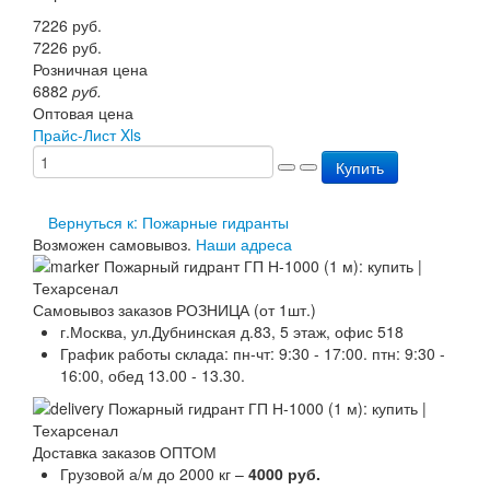
Перезарядка ОП
7226
руб.
Перезарядка ОУ
7226
руб.
Перезарядка ОВП
Розничная цена
Доставка
6882
руб.
Оплата
Оптовая цена
Гарантии
Прайс-Лист Xls
О нас
Купить
Статьи
Публичная оферта
Сертификаты
Вернуться к: Пожарные гидранты
Вопрос-Ответ
Возможен самовывоз.
Наши адреса
Контакты
Самовывоз заказов РОЗНИЦА (от 1шт.)
г.Москва, ул.Дубнинская д.83, 5 этаж, офис 518
График работы склада: пн-чт: 9:30 - 17:00. птн: 9:30 -
16:00, обед 13.00 - 13.30.
Доставка заказов ОПТОМ
Грузовой а/м до 2000 кг –
4000 руб.