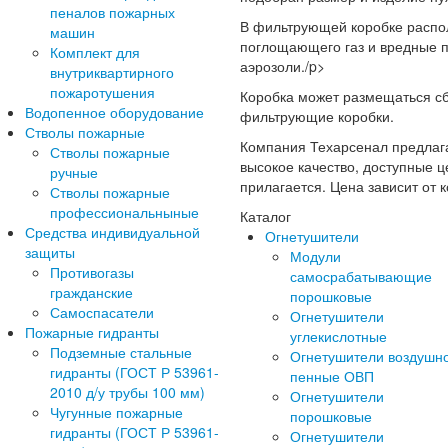
пеналов пожарных
В фильтрующей коробке распола
машин
поглощающего газ и вредные п
Комплект для
аэрозоли./p>
внутриквартирного
пожаротушения
Коробка может размещаться сб
Водопенное оборудование
фильтрующие коробки.
Стволы пожарные
Компания Техарсенал предлага
Стволы пожарные
высокое качество, доступные 
ручные
прилагается. Цена зависит от 
Стволы пожарные
профессиональныные
Каталог
Средства индивидуальной
Огнетушители
защиты
Модули
Противогазы
самосрабатывающие
гражданские
порошковые
Самоспасатели
Огнетушители
Пожарные гидранты
углекислотные
Подземные стальные
Огнетушители воздушн
гидранты (ГОСТ Р 53961-
пенные ОВП
2010 д/у трубы 100 мм)
Огнетушители
Чугунные пожарные
порошковые
гидранты (ГОСТ Р 53961-
Огнетушители