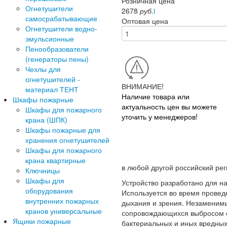
Розничная цена
Огнетушители
2678
руб.
i
самосрабатывающие
Оптовая цена
Огнетушители водно-
эмульсионные
Пенообразователи
(генераторы пены)
Чехлы для
огнетушителей -
ВНИМАНИЕ!
материал ТЕНТ
Наличие товара или
Шкафы пожарные
актуальность цен вы можете
Шкафы для пожарного
уточить у менеджеров!
крана (ШПК)
Шкафы пожарные для
хранения огнетушителей
Шкафы для пожарного
крана квартирные
в любой другой российский рег
Ключницы
Шкафы для
Устройство разработано для н
оборудования
Используется во время проведе
внутренних пожарных
дыхания и зрения. Незаменимы
кранов универсальные
сопровождающихся выбросом от
Ящики пожарные
бактериальных и иных вредных 