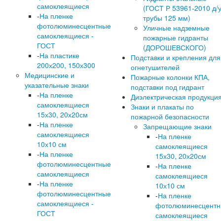
самоклеящиеся
(ГОСТ Р 53961-2010 д/
-
На пленке
трубы 125 мм)
фотолюминесцентные
Уличные надземные
самоклеящиеся -
пожарные гидранты
ГОСТ
(ДОРОШЕВСКОГО)
-
На пластике
Подставки и крепления для
200х200, 150х300
огнетушителей
Медицинские и
Пожарные колонки КПА,
указательные знаки
подставки под гидрант
-
На пленке
Диэлектрическая продукци
самоклеящиеся
Знаки и плакаты по
15х30, 20х20см
пожарной безопасности
-
На пленке
Запрещающие знаки
самоклеящиеся
-
На пленке
10х10 см
самоклеящиеся
-
На пленке
15х30, 20х20см
фотолюминесцентные
-
На пленке
самоклеящиеся
самоклеящиеся
-
На пленке
10х10 см
фотолюминесцентные
-
На пленке
самоклеящиеся -
фотолюминесцент
ГОСТ
самоклеящиеся