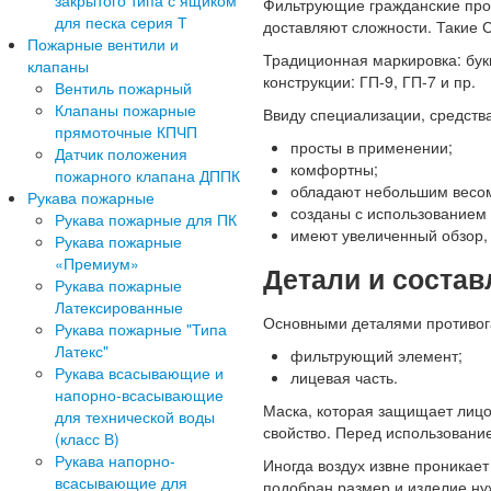
закрытого типа с ящиком
Фильтрующие гражданские прот
для песка серия Т
доставляют сложности. Такие 
Пожарные вентили и
Традиционная маркировка: бук
клапаны
конструкции: ГП-9, ГП-7 и пр.
Вентиль пожарный
Клапаны пожарные
Ввиду специализации, средств
прямоточные КПЧП
просты в применении;
Датчик положения
комфортны;
пожарного клапана ДППК
обладают небольшим весо
Рукава пожарные
созданы с использованием 
Рукава пожарные для ПК
имеют увеличенный обзор, 
Рукава пожарные
«Премиум»
Детали и соста
Рукава пожарные
Латексированные
Основными деталями противог
Рукава пожарные "Типа
Латекс"
фильтрующий элемент;
Рукава всасывающие и
лицевая часть.
напорно-всасывающие
Маска, которая защищает лицо
для технической воды
свойство. Перед использовани
(класс В)
Рукава напорно-
Иногда воздух извне проникает
всасывающие для
подобран размер и изделие ну