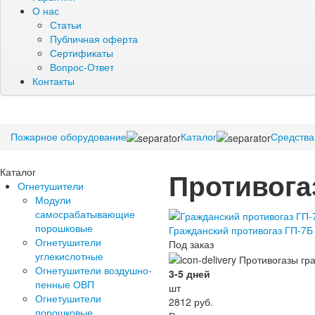
О нас
Статьи
Публичная оферта
Сертификаты
Вопрос-Ответ
Контакты
Пожарное оборудование
Каталог
Средства
Каталог
Противога
Огнетушители
Модули
самосрабатывающие
порошковые
Гражданский противогаз ГП-7Б 
Огнетушители
Под заказ
углекислотные
Огнетушители воздушно-
3-5 дней
пенные ОВП
шт
Огнетушители
2812
руб.
порошковые