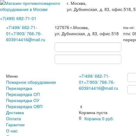
г. Москва,
ул. Дубнинская, д. 83, офис 518, 5
+7(499)
682-71-01
+7
/499/
682-71-
127576
г.Москва
,
пн-чт:
01
+7
/903/
766-76-
ул. Дубнинская, д. 83, офис 518
птн: 0
60
3914416@mail.ru
перер
Меню
+7
/499/
682-71-
Пожарное оборудование
01
+7
/903/
766-76-
Перезарядка
60
3914416@mail.ru
Перезарядка ОП
Перезарядка ОУ
Перезарядка ОВП
x
Доставка
Корзина пуста
0
Оплата
Корзина
0
руб.
Гарантии
О нас