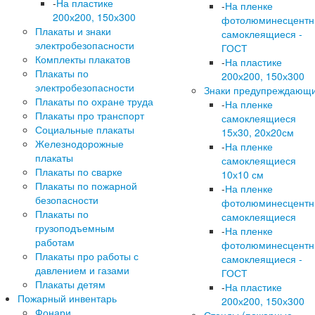
-
На пластике
-
На пленке
200х200, 150х300
фотолюминесцент
Плакаты и знаки
самоклеящиеся -
электробезопасности
ГОСТ
Комплекты плакатов
-
На пластике
Плакаты по
200х200, 150х300
электробезопасности
Знаки предупреждающ
Плакаты по охране труда
-
На пленке
Плакаты про транспорт
самоклеящиеся
Социальные плакаты
15х30, 20х20см
Железнодорожные
-
На пленке
плакаты
самоклеящиеся
Плакаты по сварке
10х10 см
Плакаты по пожарной
-
На пленке
безопасности
фотолюминесцент
Плакаты по
самоклеящиеся
грузоподъемным
-
На пленке
работам
фотолюминесцент
Плакаты про работы с
самоклеящиеся -
давлением и газами
ГОСТ
Плакаты детям
-
На пластике
Пожарный инвентарь
200х200, 150х300
Фонари
Стенды (пожарные