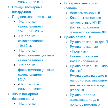
200х200, 150х300
Пожарные вентили и
Стенды (пожарные
клапаны
инструкции)
Вентиль пожарный
Предписывающие знаки
Клапаны пожарные
-
На пленке
прямоточные КПЧП
самоклеящиеся
Датчик положения
15х30, 20х20см
пожарного клапана ДП
-
На пленке
Рукава пожарные
самоклеящиеся
Рукава пожарные для 
10х10 см
Рукава пожарные
-
На пленке
«Премиум»
фотолюминесцентные
Рукава пожарные
самоклеящиеся
Латексированные
-
На пленке
Рукава пожарные "Типа
фотолюминесцентные
Латекс"
самоклеящиеся -
Рукава всасывающие и
ГОСТ
напорно-всасывающие
-
На пластике
для технической воды
200х200, 150х300
(класс В)
Знаки пожарной
Рукава напорно-
безопасности
всасывающие для
-
На пленке
пеналов пожарных