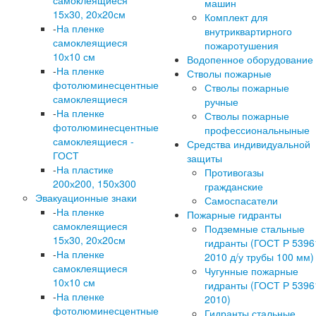
самоклеящиеся
машин
15х30, 20х20см
Комплект для
-
На пленке
внутриквартирного
самоклеящиеся
пожаротушения
10х10 см
Водопенное оборудование
-
На пленке
Стволы пожарные
фотолюминесцентные
Стволы пожарные
самоклеящиеся
ручные
-
На пленке
Стволы пожарные
фотолюминесцентные
профессиональныные
самоклеящиеся -
Средства индивидуальной
ГОСТ
защиты
-
На пластике
Противогазы
200х200, 150х300
гражданские
Эвакуационные знаки
Самоспасатели
-
На пленке
Пожарные гидранты
самоклеящиеся
Подземные стальные
15х30, 20х20см
гидранты (ГОСТ Р 5396
-
На пленке
2010 д/у трубы 100 мм)
самоклеящиеся
Чугунные пожарные
10х10 см
гидранты (ГОСТ Р 5396
-
На пленке
2010)
фотолюминесцентные
Гидранты стальные