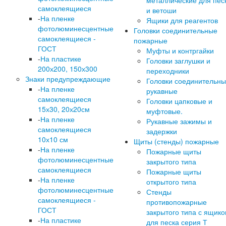
самоклеящиеся
и ветоши
-
На пленке
Ящики для реагентов
фотолюминесцентные
Головки соединительные
самоклеящиеся -
пожарные
ГОСТ
Муфты и контргайки
-
На пластике
Головки заглушки и
200х200, 150х300
переходники
Знаки предупреждающие
Головки соединительн
-
На пленке
рукавные
самоклеящиеся
Головки цапковые и
15х30, 20х20см
муфтовые.
-
На пленке
Рукавные зажимы и
самоклеящиеся
задержки
10х10 см
Щиты (стенды) пожарные
-
На пленке
Пожарные щиты
фотолюминесцентные
закрытого типа
самоклеящиеся
Пожарные щиты
-
На пленке
открытого типа
фотолюминесцентные
Стенды
самоклеящиеся -
противопожарные
ГОСТ
закрытого типа с ящик
-
На пластике
для песка серия Т