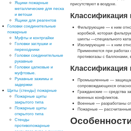
Ящики пожарные
присутствуют в воздухе.
металлические для песка
Классификация 
и ветоши
Ящики для реагентов
Головки соединительные
Фильтрующие — к ним относ
пожарные
коробкой, которая фильтр
Муфты и контргайки
шихты —специального ката
Головки заглушки и
Изолирующие — к ним относ
переходники
Применяются при работах 
Головки соединительные
противогазы с баллонами, 
рукавные
Классификация 
Головки цапковые и
муфтовые.
Рукавные зажимы и
Промышленные — защищают 
задержки
сопровождающихся опаснос
Щиты (стенды) пожарные
Гражданские — средства за
Пожарные щиты
военных конфликтов.
закрытого типа
Военные — разработаны с
Пожарные щиты
Пожарные — рассчитанные 
открытого типа
Особенности
Стенды
противопожарные