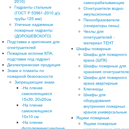
2010)
самосрабатывающие
Гидранты стальные
Огнетушители водно-
(ГОСТ Р 53961-2010 д/у
эмульсионные
трубы 125 мм)
Пенообразователи
Уличные надземные
(генераторы пены)
пожарные гидранты
Чехлы для
(ДОРОШЕВСКОГО)
огнетушителей -
Подставки и крепления для
материал ТЕНТ
огнетушителей
Шкафы пожарные
Пожарные колонки КПА,
Шкафы для пожарного
подставки под гидрант
крана (ШПК)
Диэлектрическая продукция
Шкафы пожарные для
Знаки и плакаты по
хранения огнетушител
пожарной безопасности
Шкафы для пожарного
Запрещающие знаки
крана квартирные
-
На пленке
Ключницы
самоклеящиеся
Шкафы для
15х30, 20х20см
оборудования
-
На пленке
внутренних пожарных
самоклеящиеся
кранов универсальные
10х10 см
Ящики пожарные
-
На пленке
Ящики пожарные
фотолюминесцентные
металлические для пес