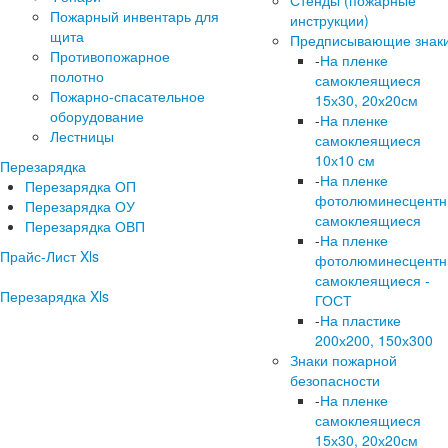
Пожарный инвентарь для
инструкции)
щита
Предписывающие знак
Противопожарное
-
На пленке
полотно
самоклеящиеся
Пожарно-спасательное
15х30, 20х20см
оборудование
-
На пленке
Лестницы
самоклеящиеся
10х10 см
Перезарядка
-
На пленке
Перезарядка ОП
фотолюминесцент
Перезарядка ОУ
самоклеящиеся
Перезарядка ОВП
-
На пленке
Прайс-Лист Xls
фотолюминесцент
самоклеящиеся -
Перезарядка Xls
ГОСТ
-
На пластике
200х200, 150х300
Знаки пожарной
безопасности
-
На пленке
самоклеящиеся
15х30, 20х20см