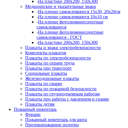
-
На пластике 200х200, 150х300
Медицинские и указательные знаки
-
На пленке самоклеящиеся 15х30, 20х20см
-
На пленке самоклеящиеся 10х10 см
-
На пленке фотолюминесцентные
самоклеящиеся
-
На пленке фотолюминесцентные
самоклеящиеся - ГОСТ
-
На пластике 200х200, 150х300
Плакаты и знаки электробезопасности
Комплекты плакатов
Плакаты по электробезопасности
Плакаты по охране труда
Плакаты про транспорт
Социальные плакаты
Железнодорожные плакаты
Плакаты по сварке
Плакаты по пожарной безопасности
Плакаты по грузоподъемным работам
Плакаты про работы с давлением и газами
Плакаты детям
Пожарный инвентарь
Фонари
Пожарный инвентарь для щита
Противопожарное полотно