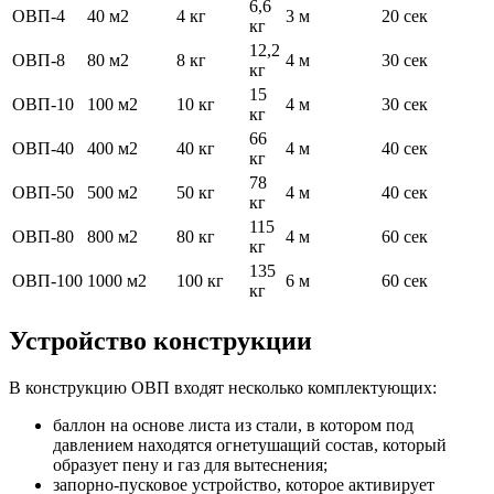
6,6
ОВП-4
40 м2
4 кг
3 м
20 сек
кг
12,2
ОВП-8
80 м2
8 кг
4 м
30 сек
кг
15
ОВП-10
100 м2
10 кг
4 м
30 сек
кг
66
ОВП-40
400 м2
40 кг
4 м
40 сек
кг
78
ОВП-50
500 м2
50 кг
4 м
40 сек
кг
115
ОВП-80
800 м2
80 кг
4 м
60 сек
кг
135
ОВП-100
1000 м2
100 кг
6 м
60 сек
кг
Устройство конструкции
В конструкцию ОВП входят несколько комплектующих:
баллон на основе листа из стали, в котором под
давлением находятся огнетушащий состав, который
образует пену и газ для вытеснения;
запорно-пусковое устройство, которое активирует