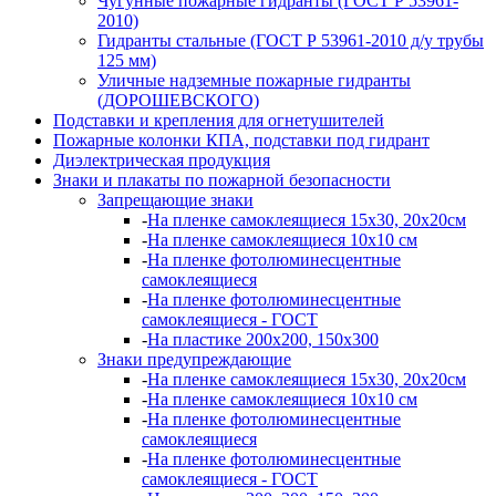
Чугунные пожарные гидранты (ГОСТ Р 53961-
2010)
Гидранты стальные (ГОСТ Р 53961-2010 д/у трубы
125 мм)
Уличные надземные пожарные гидранты
(ДОРОШЕВСКОГО)
Подставки и крепления для огнетушителей
Пожарные колонки КПА, подставки под гидрант
Диэлектрическая продукция
Знаки и плакаты по пожарной безопасности
Запрещающие знаки
-
На пленке самоклеящиеся 15х30, 20х20см
-
На пленке самоклеящиеся 10х10 см
-
На пленке фотолюминесцентные
самоклеящиеся
-
На пленке фотолюминесцентные
самоклеящиеся - ГОСТ
-
На пластике 200х200, 150х300
Знаки предупреждающие
-
На пленке самоклеящиеся 15х30, 20х20см
-
На пленке самоклеящиеся 10х10 см
-
На пленке фотолюминесцентные
самоклеящиеся
-
На пленке фотолюминесцентные
самоклеящиеся - ГОСТ