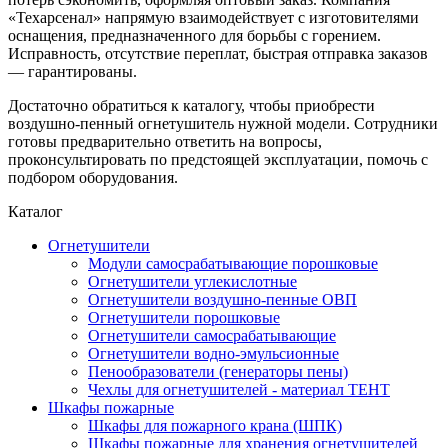
«Техарсенал» напрямую взаимодействует с изготовителями
оснащения, предназначенного для борьбы с горением.
Исправность, отсутствие переплат, быстрая отправка заказов
— гарантированы.
Достаточно обратиться к каталогу, чтобы приобрести
воздушно-пенный огнетушитель нужной модели. Сотрудники
готовы предварительно ответить на вопросы,
проконсультировать по предстоящей эксплуатации, помочь с
подбором оборудования.
Каталог
Огнетушители
Модули самосрабатывающие порошковые
Огнетушители углекислотные
Огнетушители воздушно-пенные ОВП
Огнетушители порошковые
Огнетушители самосрабатывающие
Огнетушители водно-эмульсионные
Пенообразователи (генераторы пены)
Чехлы для огнетушителей - материал ТЕНТ
Шкафы пожарные
Шкафы для пожарного крана (ШПК)
Шкафы пожарные для хранения огнетушителей