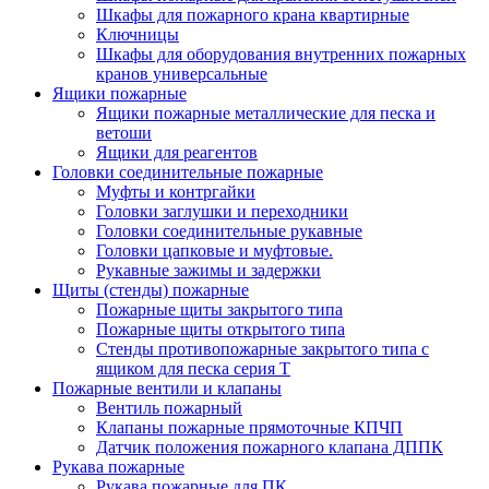
Шкафы для пожарного крана квартирные
Ключницы
Шкафы для оборудования внутренних пожарных
кранов универсальные
Ящики пожарные
Ящики пожарные металлические для песка и
ветоши
Ящики для реагентов
Головки соединительные пожарные
Муфты и контргайки
Головки заглушки и переходники
Головки соединительные рукавные
Головки цапковые и муфтовые.
Рукавные зажимы и задержки
Щиты (стенды) пожарные
Пожарные щиты закрытого типа
Пожарные щиты открытого типа
Стенды противопожарные закрытого типа с
ящиком для песка серия Т
Пожарные вентили и клапаны
Вентиль пожарный
Клапаны пожарные прямоточные КПЧП
Датчик положения пожарного клапана ДППК
Рукава пожарные
Рукава пожарные для ПК