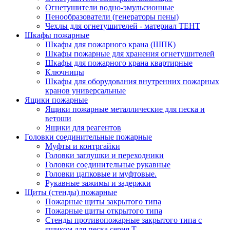
Огнетушители водно-эмульсионные
Пенообразователи (генераторы пены)
Чехлы для огнетушителей - материал ТЕНТ
Шкафы пожарные
Шкафы для пожарного крана (ШПК)
Шкафы пожарные для хранения огнетушителей
Шкафы для пожарного крана квартирные
Ключницы
Шкафы для оборудования внутренних пожарных
кранов универсальные
Ящики пожарные
Ящики пожарные металлические для песка и
ветоши
Ящики для реагентов
Головки соединительные пожарные
Муфты и контргайки
Головки заглушки и переходники
Головки соединительные рукавные
Головки цапковые и муфтовые.
Рукавные зажимы и задержки
Щиты (стенды) пожарные
Пожарные щиты закрытого типа
Пожарные щиты открытого типа
Стенды противопожарные закрытого типа с
ящиком для песка серия Т