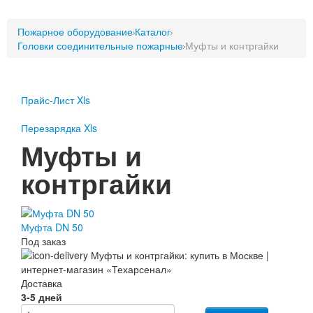
Пожарное оборудование
Пожарное оборудование
Перезарядка
Каталог
Головки соединительные пожарные
Муфты и контргайки
Перезарядка ОП
Перезарядка ОУ
Перезарядка ОВП
Прайс-Лист Xls
Доставка
Перезарядка Xls
Оплата
Муфты и
Гарантии
контргайки
О нас
Статьи
Публичная оферта
Муфта DN 50
Сертификаты
Под заказ
Вопрос-Ответ
Контакты
Доставка
Пожарное оборудование
3-5 дней
Перезарядка