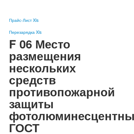
Пожарное оборудование
Перезарядка
Прайс-Лист Xls
Перезарядка ОП
Перезарядка ОУ
Перезарядка Xls
Перезарядка ОВП
F 06 Место
Доставка
размещения
Оплата
нескольких
Гарантии
средств
О нас
противопожарной
Статьи
Публичная оферта
защиты
Сертификаты
Вопрос-Ответ
фотолюминесцентны
Контакты
ГОСТ
Пожарное оборудование
Перезарядка