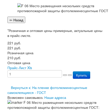
Перезарядка ОП
Перезарядка ОУ
Перезарядка ОВП
Доставка
Оплата
Гарантии
*Розничная и оптовая цены примерные, актуальные цены
О нас
в прайс-листе.
Статьи
221
руб.
Публичная оферта
221
руб.
Сертификаты
Розничная цена
Вопрос-Ответ
210
руб.
Контакты
Оптовая цена
Прайс-Лист Xls
Купить
Вернуться к: На пленке фотолюминесцентные
самоклеящиеся - ГОСТ
Возможен самовывоз.
Наши адреса