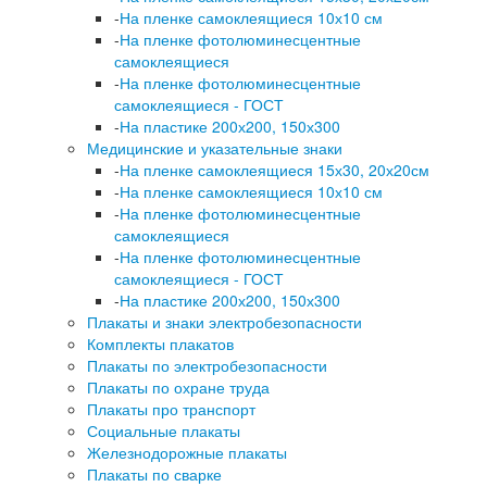
-
На пленке самоклеящиеся 10х10 см
-
На пленке фотолюминесцентные
самоклеящиеся
-
На пленке фотолюминесцентные
самоклеящиеся - ГОСТ
-
На пластике 200х200, 150х300
Медицинские и указательные знаки
-
На пленке самоклеящиеся 15х30, 20х20см
-
На пленке самоклеящиеся 10х10 см
-
На пленке фотолюминесцентные
самоклеящиеся
-
На пленке фотолюминесцентные
самоклеящиеся - ГОСТ
-
На пластике 200х200, 150х300
Плакаты и знаки электробезопасности
Комплекты плакатов
Плакаты по электробезопасности
Плакаты по охране труда
Плакаты про транспорт
Социальные плакаты
Железнодорожные плакаты
Плакаты по сварке