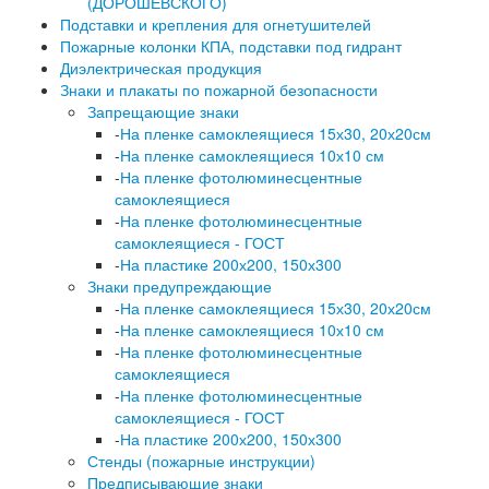
(ДОРОШЕВСКОГО)
Подставки и крепления для огнетушителей
Пожарные колонки КПА, подставки под гидрант
Диэлектрическая продукция
Знаки и плакаты по пожарной безопасности
Запрещающие знаки
-
На пленке самоклеящиеся 15х30, 20х20см
-
На пленке самоклеящиеся 10х10 см
-
На пленке фотолюминесцентные
самоклеящиеся
-
На пленке фотолюминесцентные
самоклеящиеся - ГОСТ
-
На пластике 200х200, 150х300
Знаки предупреждающие
-
На пленке самоклеящиеся 15х30, 20х20см
-
На пленке самоклеящиеся 10х10 см
-
На пленке фотолюминесцентные
самоклеящиеся
-
На пленке фотолюминесцентные
самоклеящиеся - ГОСТ
-
На пластике 200х200, 150х300
Стенды (пожарные инструкции)
Предписывающие знаки