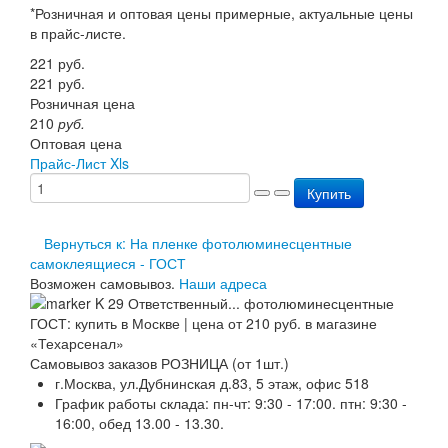
*Розничная и оптовая цены примерные, актуальные цены
Перезарядка ОП
в прайс-листе.
Перезарядка ОУ
Перезарядка ОВП
221
руб.
Доставка
221
руб.
Оплата
Розничная цена
Гарантии
210
руб.
О нас
Оптовая цена
Статьи
Прайс-Лист Xls
Публичная оферта
Купить
Сертификаты
Вопрос-Ответ
Контакты
Вернуться к: На пленке фотолюминесцентные
самоклеящиеся - ГОСТ
Возможен самовывоз.
Наши адреса
Самовывоз заказов РОЗНИЦА (от 1шт.)
г.Москва, ул.Дубнинская д.83, 5 этаж, офис 518
График работы склада: пн-чт: 9:30 - 17:00. птн: 9:30 -
16:00, обед 13.00 - 13.30.