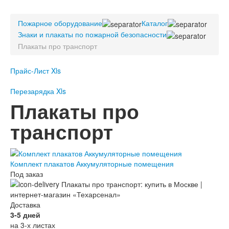
Пожарное оборудование
Пожарное оборудование
Перезарядка
Каталог
Знаки и плакаты по пожарной безопасности
Перезарядка ОП
Плакаты про транспорт
Перезарядка ОУ
Перезарядка ОВП
Прайс-Лист Xls
Доставка
Перезарядка Xls
Оплата
Плакаты про
Гарантии
транспорт
О нас
Статьи
Публичная оферта
Комплект плакатов Аккумуляторные помещения
Сертификаты
Под заказ
Вопрос-Ответ
Контакты
Доставка
3-5 дней
Пожарное оборудование
на 3-х листах
Перезарядка