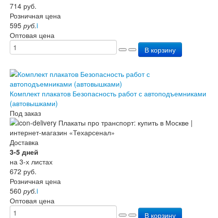
714
руб.
Перезарядка ОП
Розничная цена
Перезарядка ОУ
595
руб.
i
Перезарядка ОВП
Оптовая цена
Доставка
Оплата
В корзину
Гарантии
О нас
Статьи
Публичная оферта
Комплект плакатов Безопасность работ с автоподъемниками
Сертификаты
(автовышками)
Вопрос-Ответ
Под заказ
Контакты
Доставка
3-5 дней
на 3-х листах
672
руб.
Розничная цена
560
руб.
i
Оптовая цена
В корзину