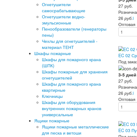
Огнетушители
27
руб.
самосрабатывающие
Рознична
Огнетушители водно-
26
руб.
i
эмульсионные
Оптовая
Пенообразователи (генераторы
пены)
Чехлы для огнетушителей -
материал ТЕНТ
Шкафы пожарные
EC 02 Ср
Шкафы для пожарного крана
Под зака
(ШПК)
Шкафы пожарные для хранения
3-5 дней
огнетушителей
27
руб.
Шкафы для пожарного крана
Рознична
квартирные
26
руб.
i
Ключницы
Оптовая
Шкафы для оборудования
внутренних пожарных кранов
универсальные
Ящики пожарные
Ящики пожарные металлические
EC 03 Пу
для песка и ветоши
Под зака