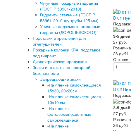
Чугунные пожарные гидранты
(ГОСТ Р 53961-2010)
Гидранты стальные (ГОСТ Р
D 01 Пун
53961-2010 д/у трубы 125 мм)
Под зака
Уличные надземные пожарные
гидранты (ДОРОШЕВСКОГО)
3-5 дней
Подставки и крепления для
27
руб.
огнетушителей
Рознична
Пожарные колонки КПА, подставки
26
руб.
i
под гидрант
Оптовая
Диэлектрическая продукция
Знаки и плакаты по пожарной
безопасности
Запрещающие знаки
-
На пленке самоклеящиеся
D 02 Пит
15х30, 20х20см
Под зака
-
На пленке самоклеящиеся
10х10 см
3-5 дней
-
На пленке
27
руб.
фотолюминесцентные
Рознична
самоклеящиеся
26
руб.
i
-
На пленке
Оптовая