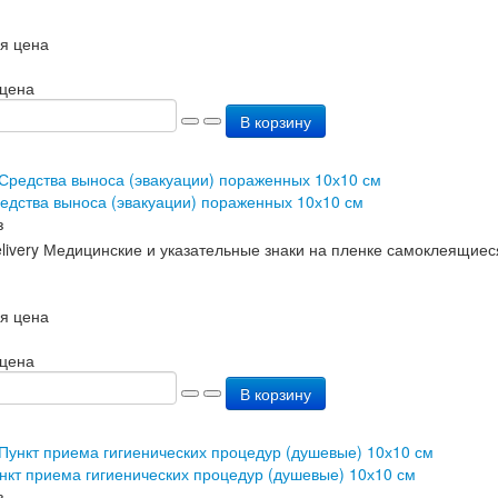
я цена
 цена
В корзину
едства выноса (эвакуации) пораженных 10х10 см
з
я цена
 цена
В корзину
нкт приема гигиенических процедур (душевые) 10х10 см
з