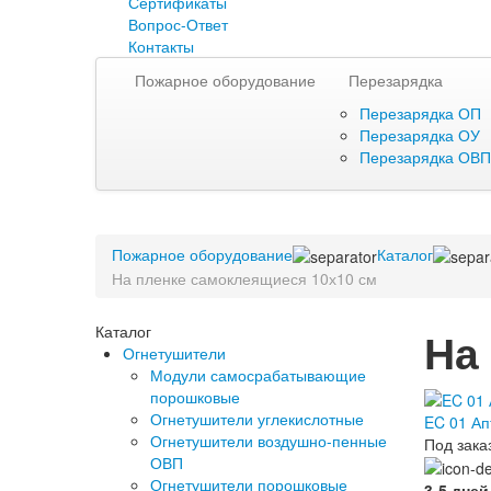
Сертификаты
Вопрос-Ответ
Контакты
Пожарное оборудование
Перезарядка
Перезарядка ОП
Перезарядка ОУ
Перезарядка ОВП
Пожарное оборудование
Каталог
На пленке самоклеящиеся 10х10 см
Каталог
На
Огнетушители
Модули самосрабатывающие
порошковые
Огнетушители углекислотные
EC 01 Ап
Огнетушители воздушно-пенные
Под зака
ОВП
Огнетушители порошковые
3-5 дней