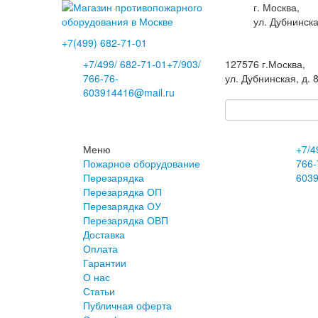
г. Москва,
ул. Дубнинска
+7(499)
682-71-01
+7
/499/
682-71-01
+7
/903/
127576
г.Москва
,
766-76-
ул. Дубнинская, д. 
60
3914416@mail.ru
Меню
+7
/4
Пожарное оборудование
766-
Перезарядка
60
3
Перезарядка ОП
Перезарядка ОУ
Перезарядка ОВП
Доставка
Оплата
Гарантии
О нас
Статьи
Публичная оферта