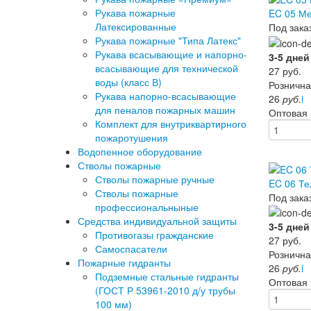
Рукава пожарные
EC 05 Ме
Латексированные
Под зака
Рукава пожарные "Типа Латекс"
Рукава всасывающие и напорно-
3-5 дней
всасывающие для технической
27
руб.
воды (класс В)
Рознична
Рукава напорно-всасывающие
26
руб.
i
для пеналов пожарных машин
Оптовая
Комплект для внутриквартирного
пожаротушения
Водопенное оборудование
Стволы пожарные
Стволы пожарные ручные
EC 06 Те
Стволы пожарные
Под зака
профессиональныные
Средства индивидуальной защиты
3-5 дней
Противогазы гражданские
27
руб.
Самоспасатели
Рознична
Пожарные гидранты
26
руб.
i
Подземные стальные гидранты
Оптовая
(ГОСТ Р 53961-2010 д/у трубы
100 мм)