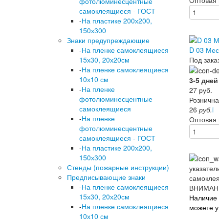
фотолюминесцентные
самоклеящиеся - ГОСТ
-
На пластике 200х200,
150х300
Знаки предупреждающие
D 03 Мес
-
На пленке самоклеящиеся
Под зака
15х30, 20х20см
-
На пленке самоклеящиеся
10х10 см
3-5 дней
-
На пленке
27
руб.
фотолюминесцентные
Рознична
самоклеящиеся
26
руб.
i
-
На пленке
Оптовая
фотолюминесцентные
самоклеящиеся - ГОСТ
-
На пластике 200х200,
150х300
Стенды (пожарные инструкции)
Предписывающие знаки
-
На пленке самоклеящиеся
ВНИМАН
15х30, 20х20см
Наличие 
-
На пленке самоклеящиеся
можете у
10х10 см