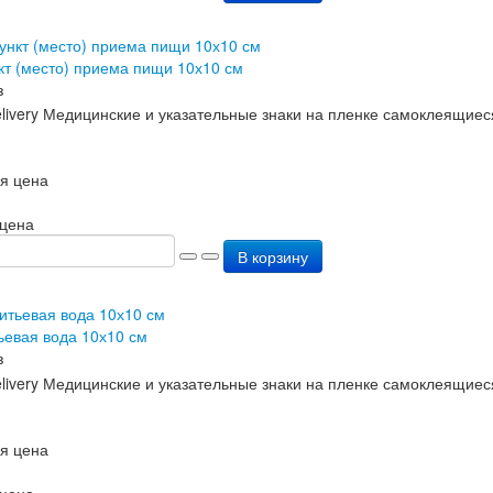
кт (место) приема пищи 10х10 см
з
я цена
 цена
В корзину
ьевая вода 10х10 см
з
я цена
 цена