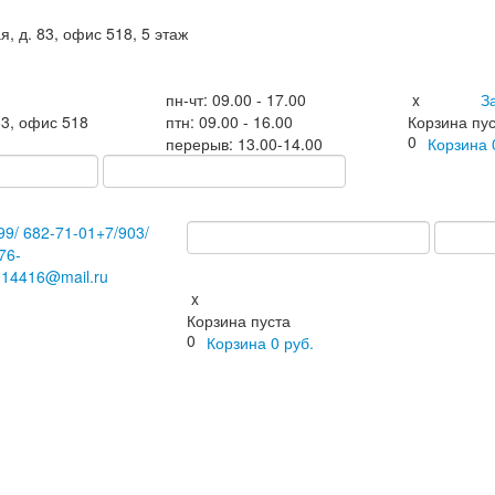
я, д. 83, офис 518, 5 этаж
пн-чт: 09.00 - 17.00
x
З
83, офис 518
птн: 09.00 - 16.00
Корзина пу
0
перерыв: 13.00-14.00
Корзина
99/
682-71-01
+7
/903/
76-
914416@mail.ru
x
Корзина пуста
0
Корзина
0
руб.