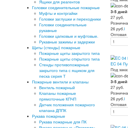
Ящики для реагентов
Головки соединительные пожарные
3-5 дней
Муфты и контргайки
27
руб.
Головки заглушки и переходники
Рознична
Головки соединительные
26
руб.
i
рукавные
Оптовая
Головки цапковые и муфтовые.
Рукавные зажимы и задержки
Щиты (стенды) пожарные
Пожарные щиты закрытого типа
Пожарные щиты открытого типа
EC 04 Пу
Стенды противопожарные
Под зака
закрытого типа с ящиком для
песка серия Т
3-5 дней
Пожарные вентили и клапаны
27
руб.
Вентиль пожарный
Рознична
Клапаны пожарные
26
руб.
i
прямоточные КПЧП
Оптовая
Датчик положения пожарного
клапана ДППК
Рукава пожарные
Рукава пожарные для ПК
Рукава пожарные «Премиум»