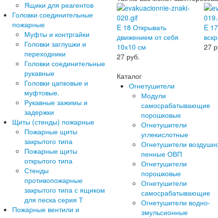
Ящики для реагентов
Головки соединительные
пожарные
E 18 Открывать
E 17
Муфты и контргайки
движением от себя
вскр
Головки заглушки и
10х10 см
27
р
переходники
27
руб.
Головки соединительные
рукавные
Каталог
Головки цапковые и
Огнетушители
муфтовые.
Модули
Рукавные зажимы и
самосрабатывающие
задержки
порошковые
Щиты (стенды) пожарные
Огнетушители
Пожарные щиты
углекислотные
закрытого типа
Огнетушители воздушн
Пожарные щиты
пенные ОВП
открытого типа
Огнетушители
Стенды
порошковые
противопожарные
Огнетушители
закрытого типа с ящиком
самосрабатывающие
для песка серия Т
Огнетушители водно-
Пожарные вентили и
эмульсионные