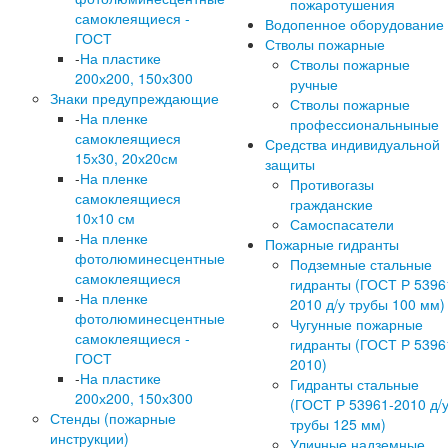
пожаротушения
самоклеящиеся -
Водопенное оборудование
ГОСТ
Стволы пожарные
-
На пластике
Стволы пожарные
200х200, 150х300
ручные
Знаки предупреждающие
Стволы пожарные
-
На пленке
профессиональныные
самоклеящиеся
Средства индивидуальной
15х30, 20х20см
защиты
-
На пленке
Противогазы
самоклеящиеся
гражданские
10х10 см
Самоспасатели
-
На пленке
Пожарные гидранты
фотолюминесцентные
Подземные стальные
самоклеящиеся
гидранты (ГОСТ Р 5396
-
На пленке
2010 д/у трубы 100 мм)
фотолюминесцентные
Чугунные пожарные
самоклеящиеся -
гидранты (ГОСТ Р 5396
ГОСТ
2010)
-
На пластике
Гидранты стальные
200х200, 150х300
(ГОСТ Р 53961-2010 д/
Стенды (пожарные
трубы 125 мм)
инструкции)
Уличные надземные