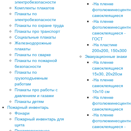
электробезопасности
-
На пленке
Комплекты плакатов
фотолюминесцент
Плакаты по
самоклеящиеся
электробезопасности
-
На пленке
Плакаты по охране труда
фотолюминесцент
Плакаты про транспорт
самоклеящиеся -
Социальные плакаты
ГОСТ
Железнодорожные
-
На пластике
плакаты
200х200, 150х300
Плакаты по сварке
Эвакуационные знаки
Плакаты по пожарной
-
На пленке
безопасности
самоклеящиеся
Плакаты по
15х30, 20х20см
грузоподъемным
-
На пленке
работам
самоклеящиеся
Плакаты про работы с
10х10 см
давлением и газами
-
На пленке
Плакаты детям
фотолюминесцент
Пожарный инвентарь
самоклеящиеся
Фонари
-
На пленке
Пожарный инвентарь для
фотолюминесцент
щита
самоклеящиеся -
Противопожарное