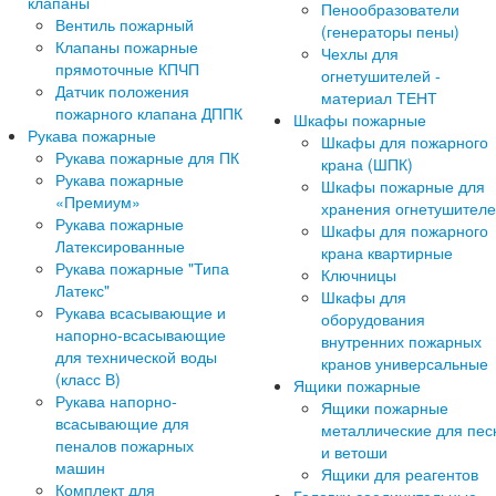
клапаны
Пенообразователи
Вентиль пожарный
(генераторы пены)
Клапаны пожарные
Чехлы для
прямоточные КПЧП
огнетушителей -
Датчик положения
материал ТЕНТ
пожарного клапана ДППК
Шкафы пожарные
Рукава пожарные
Шкафы для пожарного
Рукава пожарные для ПК
крана (ШПК)
Рукава пожарные
Шкафы пожарные для
«Премиум»
хранения огнетушител
Рукава пожарные
Шкафы для пожарного
Латексированные
крана квартирные
Рукава пожарные "Типа
Ключницы
Латекс"
Шкафы для
Рукава всасывающие и
оборудования
напорно-всасывающие
внутренних пожарных
для технической воды
кранов универсальные
(класс В)
Ящики пожарные
Рукава напорно-
Ящики пожарные
всасывающие для
металлические для пес
пеналов пожарных
и ветоши
машин
Ящики для реагентов
Комплект для