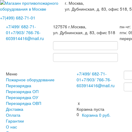
г. Москва,
ул. Дубнинская, д. 83, офис 518, 5
+7(499)
682-71-01
+7
/499/
682-71-
127576
г.Москва
,
пн-чт:
01
+7
/903/
766-76-
ул. Дубнинская, д. 83, офис 518
птн: 0
60
3914416@mail.ru
перер
Меню
+7
/499/
682-71-
Пожарное оборудование
01
+7
/903/
766-76-
Перезарядка
60
3914416@mail.ru
Перезарядка ОП
Перезарядка ОУ
Перезарядка ОВП
x
Доставка
Корзина пуста
0
Оплата
Корзина
0
руб.
Гарантии
О нас