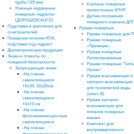
трубы 125 мм)
Клапаны пожарные
Уличные надземные
прямоточные КПЧП
пожарные гидранты
Датчик положения
(ДОРОШЕВСКОГО)
пожарного клапана ДП
Подставки и крепления для
Рукава пожарные
огнетушителей
Рукава пожарные для 
Пожарные колонки КПА,
Рукава пожарные
подставки под гидрант
«Премиум»
Диэлектрическая продукция
Рукава пожарные
Знаки и плакаты по
Латексированные
пожарной безопасности
Рукава пожарные "Типа
Запрещающие знаки
Латекс"
-
На пленке
Рукава всасывающие и
самоклеящиеся
напорно-всасывающие
15х30, 20х20см
для технической воды
-
На пленке
(класс В)
самоклеящиеся
Рукава напорно-
10х10 см
всасывающие для
-
На пленке
пеналов пожарных
фотолюминесцентные
машин
самоклеящиеся
Комплект для
-
На пленке
внутриквартирного
фотолюминесцентные