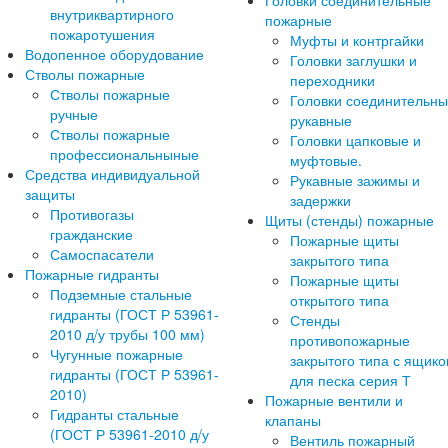
Головки соединительные
внутриквартирного
пожарные
пожаротушения
Муфты и контргайки
Водопенное оборудование
Головки заглушки и
Стволы пожарные
переходники
Стволы пожарные
Головки соединительн
ручные
рукавные
Стволы пожарные
Головки цапковые и
профессиональныные
муфтовые.
Средства индивидуальной
Рукавные зажимы и
защиты
задержки
Противогазы
Щиты (стенды) пожарные
гражданские
Пожарные щиты
Самоспасатели
закрытого типа
Пожарные гидранты
Пожарные щиты
Подземные стальные
открытого типа
гидранты (ГОСТ Р 53961-
Стенды
2010 д/у трубы 100 мм)
противопожарные
Чугунные пожарные
закрытого типа с ящик
гидранты (ГОСТ Р 53961-
для песка серия Т
2010)
Пожарные вентили и
Гидранты стальные
клапаны
(ГОСТ Р 53961-2010 д/у
Вентиль пожарный