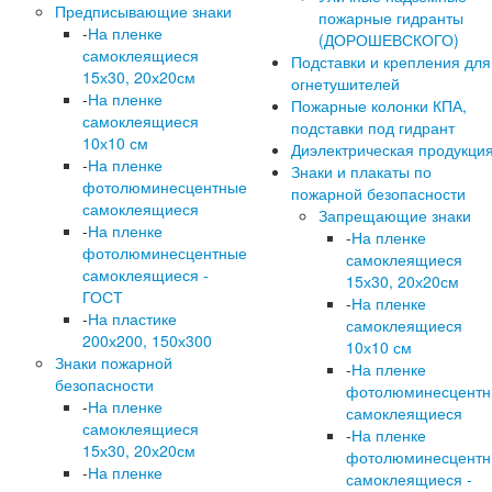
Предписывающие знаки
пожарные гидранты
-
На пленке
(ДОРОШЕВСКОГО)
самоклеящиеся
Подставки и крепления для
15х30, 20х20см
огнетушителей
-
На пленке
Пожарные колонки КПА,
самоклеящиеся
подставки под гидрант
10х10 см
Диэлектрическая продукци
-
На пленке
Знаки и плакаты по
фотолюминесцентные
пожарной безопасности
самоклеящиеся
Запрещающие знаки
-
На пленке
-
На пленке
фотолюминесцентные
самоклеящиеся
самоклеящиеся -
15х30, 20х20см
ГОСТ
-
На пленке
-
На пластике
самоклеящиеся
200х200, 150х300
10х10 см
Знаки пожарной
-
На пленке
безопасности
фотолюминесцент
-
На пленке
самоклеящиеся
самоклеящиеся
-
На пленке
15х30, 20х20см
фотолюминесцент
-
На пленке
самоклеящиеся -