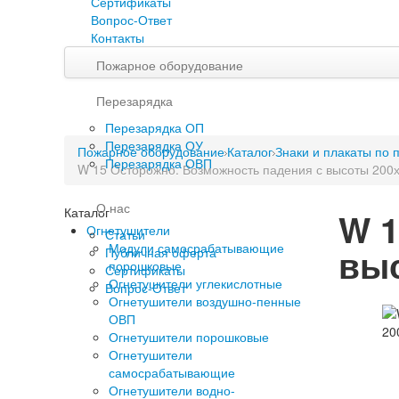
Сертификаты
Вопрос-Ответ
Контакты
Пожарное оборудование
Перезарядка
Перезарядка ОП
Перезарядка ОУ
Пожарное оборудование
Каталог
Знаки и плакаты по 
Перезарядка ОВП
W 15 Осторожно. Возможность падения с высоты 200х
О нас
Каталог
W 1
Огнетушители
Статьи
Модули самосрабатывающие
выс
Публичная оферта
порошковые
Сертификаты
Огнетушители углекислотные
Вопрос-Ответ
Огнетушители воздушно-пенные
ОВП
Огнетушители порошковые
Огнетушители
самосрабатывающие
Огнетушители водно-