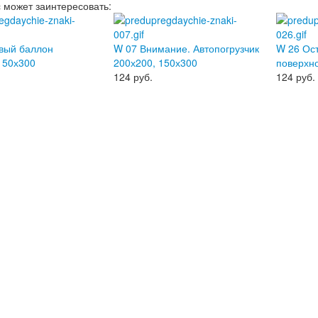
с может заинтересовать:
вый баллон
W 07 Внимание. Автопогрузчик
W 26 Ос
150х300
200х200, 150х300
поверхно
124
руб.
124
руб.