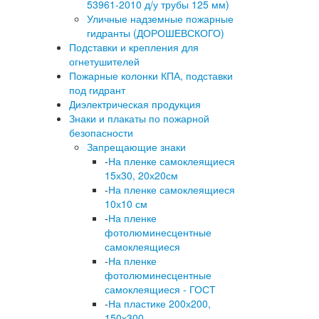
53961-2010 д/у трубы 125 мм)
Уличные надземные пожарные
гидранты (ДОРОШЕВСКОГО)
Подставки и крепления для
огнетушителей
Пожарные колонки КПА, подставки
под гидрант
Диэлектрическая продукция
Знаки и плакаты по пожарной
безопасности
Запрещающие знаки
-
На пленке самоклеящиеся
15х30, 20х20см
-
На пленке самоклеящиеся
10х10 см
-
На пленке
фотолюминесцентные
самоклеящиеся
-
На пленке
фотолюминесцентные
самоклеящиеся - ГОСТ
-
На пластике 200х200,
150х300