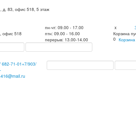
, д. 83, офис 518, 5 этаж
пн-чт: 09.00 - 17.00
x
3, офис 518
птн: 09.00 - 16.00
Корзина пу
0
перерыв: 13.00-14.00
Корзин
/
682-71-01
+7
/903/
-
4416@mail.ru