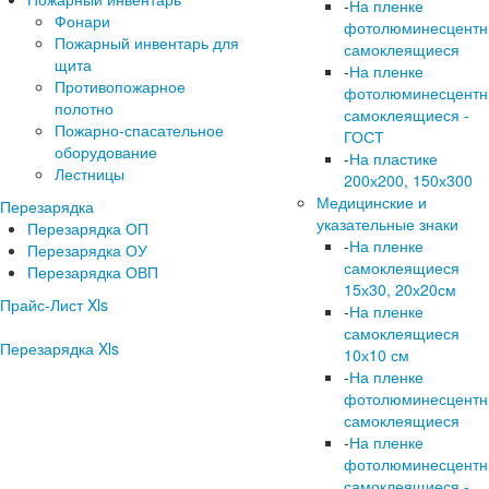
-
На пленке
Фонари
фотолюминесцент
Пожарный инвентарь для
самоклеящиеся
щита
-
На пленке
Противопожарное
фотолюминесцент
полотно
самоклеящиеся -
Пожарно-спасательное
ГОСТ
оборудование
-
На пластике
Лестницы
200х200, 150х300
Медицинские и
Перезарядка
указательные знаки
Перезарядка ОП
-
На пленке
Перезарядка ОУ
самоклеящиеся
Перезарядка ОВП
15х30, 20х20см
Прайс-Лист Xls
-
На пленке
самоклеящиеся
Перезарядка Xls
10х10 см
-
На пленке
фотолюминесцент
самоклеящиеся
-
На пленке
фотолюминесцент
самоклеящиеся -