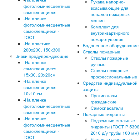
Рукава напорно-
фотолюминесцентные
всасывающие для
самоклеящиеся
пеналов пожарных
-
На пленке
машин
фотолюминесцентные
Комплект для
самоклеящиеся -
внутриквартирного
ГОСТ
пожаротушения
-
На пластике
Водопенное оборудование
200х200, 150х300
Стволы пожарные
Знаки предупреждающие
Стволы пожарные
-
На пленке
ручные
самоклеящиеся
Стволы пожарные
15х30, 20х20см
профессиональныные
-
На пленке
Средства индивидуальной
самоклеящиеся
защиты
10х10 см
Противогазы
-
На пленке
гражданские
фотолюминесцентные
Самоспасатели
самоклеящиеся
Пожарные гидранты
-
На пленке
Подземные стальные
фотолюминесцентные
гидранты (ГОСТ Р 5396
самоклеящиеся -
2010 д/у трубы 100 мм)
ГОСТ
Чугунные пожарные