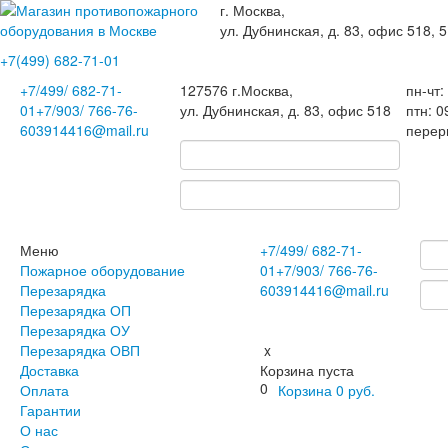
г. Москва,
ул. Дубнинская, д. 83, офис 518, 5
+7(499)
682-71-01
+7
/499/
682-71-
127576
г.Москва
,
пн-чт:
01
+7
/903/
766-76-
ул. Дубнинская, д. 83, офис 518
птн: 0
60
3914416@mail.ru
перер
Меню
+7
/499/
682-71-
Пожарное оборудование
01
+7
/903/
766-76-
Перезарядка
60
3914416@mail.ru
Перезарядка ОП
Перезарядка ОУ
Перезарядка ОВП
x
Доставка
Корзина пуста
0
Оплата
Корзина
0
руб.
Гарантии
О нас