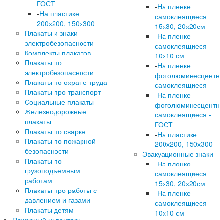
ГОСТ
-
На пленке
-
На пластике
самоклеящиеся
200х200, 150х300
15х30, 20х20см
Плакаты и знаки
-
На пленке
электробезопасности
самоклеящиеся
Комплекты плакатов
10х10 см
Плакаты по
-
На пленке
электробезопасности
фотолюминесцент
Плакаты по охране труда
самоклеящиеся
Плакаты про транспорт
-
На пленке
Социальные плакаты
фотолюминесцент
Железнодорожные
самоклеящиеся -
плакаты
ГОСТ
Плакаты по сварке
-
На пластике
Плакаты по пожарной
200х200, 150х300
безопасности
Эвакуационные знаки
Плакаты по
-
На пленке
грузоподъемным
самоклеящиеся
работам
15х30, 20х20см
Плакаты про работы с
-
На пленке
давлением и газами
самоклеящиеся
Плакаты детям
10х10 см
Пожарный инвентарь