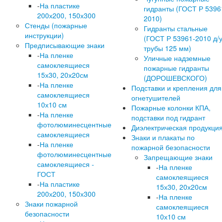
-
На пластике
гидранты (ГОСТ Р 5396
200х200, 150х300
2010)
Стенды (пожарные
Гидранты стальные
инструкции)
(ГОСТ Р 53961-2010 д/
Предписывающие знаки
трубы 125 мм)
-
На пленке
Уличные надземные
самоклеящиеся
пожарные гидранты
15х30, 20х20см
(ДОРОШЕВСКОГО)
-
На пленке
Подставки и крепления для
самоклеящиеся
огнетушителей
10х10 см
Пожарные колонки КПА,
-
На пленке
подставки под гидрант
фотолюминесцентные
Диэлектрическая продукци
самоклеящиеся
Знаки и плакаты по
-
На пленке
пожарной безопасности
фотолюминесцентные
Запрещающие знаки
самоклеящиеся -
-
На пленке
ГОСТ
самоклеящиеся
-
На пластике
15х30, 20х20см
200х200, 150х300
-
На пленке
Знаки пожарной
самоклеящиеся
безопасности
10х10 см