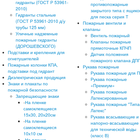
гидранты (ГОСТ Р 53961-
противопожарные
2010)
закрытого типа с ящик
Гидранты стальные
для песка серия Т
(ГОСТ Р 53961-2010 д/у
Пожарные вентили и
трубы 125 мм)
клапаны
Уличные надземные
Вентиль пожарный
пожарные гидранты
Клапаны пожарные
(ДОРОШЕВСКОГО)
прямоточные КПЧП
Подставки и крепления для
Датчик положения
огнетушителей
пожарного клапана ДП
Пожарные колонки КПА,
Рукава пожарные
подставки под гидрант
Рукава пожарные для 
Диэлектрическая продукция
Рукава пожарные
Знаки и плакаты по
«Премиум»
пожарной безопасности
Рукава пожарные
Запрещающие знаки
Латексированные
-
На пленке
Рукава пожарные "Типа
самоклеящиеся
Латекс"
15х30, 20х20см
Рукава всасывающие и
-
На пленке
напорно-всасывающие
самоклеящиеся
для технической воды
10х10 см
(класс В)
-
На пленке