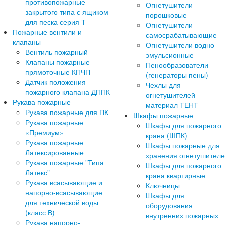
противопожарные
Огнетушители
закрытого типа с ящиком
порошковые
для песка серия Т
Огнетушители
Пожарные вентили и
самосрабатывающие
клапаны
Огнетушители водно-
Вентиль пожарный
эмульсионные
Клапаны пожарные
Пенообразователи
прямоточные КПЧП
(генераторы пены)
Датчик положения
Чехлы для
пожарного клапана ДППК
огнетушителей -
Рукава пожарные
материал ТЕНТ
Рукава пожарные для ПК
Шкафы пожарные
Рукава пожарные
Шкафы для пожарного
«Премиум»
крана (ШПК)
Рукава пожарные
Шкафы пожарные для
Латексированные
хранения огнетушител
Рукава пожарные "Типа
Шкафы для пожарного
Латекс"
крана квартирные
Рукава всасывающие и
Ключницы
напорно-всасывающие
Шкафы для
для технической воды
оборудования
(класс В)
внутренних пожарных
Рукава напорно-