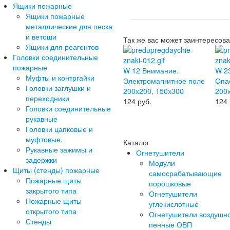
Ящики пожарные
Ящики пожарные
металлические для песка
и ветоши
Так же вас может заинтересова
Ящики для реагентов
Головки соединительные
пожарные
W 12 Внимание.
W 2
Муфты и контргайки
Электромагнитное поле
Опа
Головки заглушки и
200х200, 150х300
200
переходники
124
руб.
124
Головки соединительные
рукавные
Головки цапковые и
муфтовые.
Каталог
Рукавные зажимы и
Огнетушители
задержки
Модули
Щиты (стенды) пожарные
самосрабатывающие
Пожарные щиты
порошковые
закрытого типа
Огнетушители
Пожарные щиты
углекислотные
открытого типа
Огнетушители воздушн
Стенды
пенные ОВП