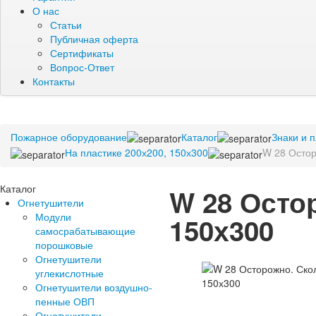
О нас
Статьи
Публичная оферта
Сертификаты
Вопрос-Ответ
Контакты
Пожарное оборудование
Каталог
Знаки и 
На пластике 200х200, 150х300
W 28 Остор
Каталог
W 28 Осто
Огнетушители
Модули
150х300
самосрабатывающие
порошковые
Огнетушители
углекислотные
Огнетушители воздушно-
пенные ОВП
Огнетушители