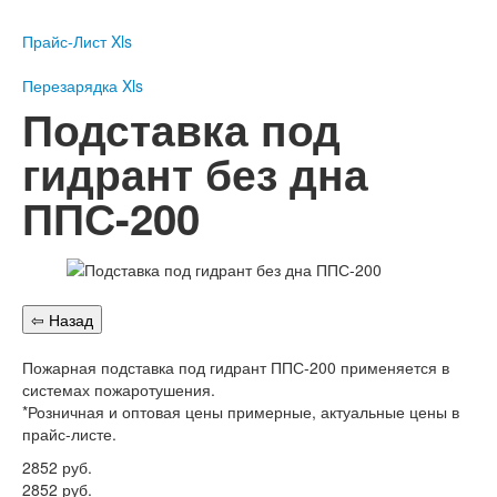
Пожарное оборудование
Прайс-Лист Xls
Перезарядка
Перезарядка ОП
Перезарядка Xls
Перезарядка ОУ
Подставка под
Перезарядка ОВП
гидрант без дна
Доставка
ППС-200
Оплата
Гарантии
О нас
Статьи
Публичная оферта
Пожарная подставка под гидрант ППС-200 применяется в
Сертификаты
системах пожаротушения.
Вопрос-Ответ
*Розничная и оптовая цены примерные, актуальные цены в
Контакты
прайс-листе.
2852
руб.
Пожарное оборудование
2852
руб.
Перезарядка