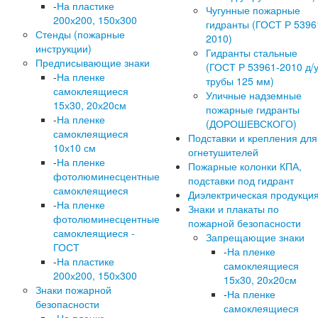
-
На пластике
Чугунные пожарные
200х200, 150х300
гидранты (ГОСТ Р 5396
Стенды (пожарные
2010)
инструкции)
Гидранты стальные
Предписывающие знаки
(ГОСТ Р 53961-2010 д/
-
На пленке
трубы 125 мм)
самоклеящиеся
Уличные надземные
15х30, 20х20см
пожарные гидранты
-
На пленке
(ДОРОШЕВСКОГО)
самоклеящиеся
Подставки и крепления для
10х10 см
огнетушителей
-
На пленке
Пожарные колонки КПА,
фотолюминесцентные
подставки под гидрант
самоклеящиеся
Диэлектрическая продукци
-
На пленке
Знаки и плакаты по
фотолюминесцентные
пожарной безопасности
самоклеящиеся -
Запрещающие знаки
ГОСТ
-
На пленке
-
На пластике
самоклеящиеся
200х200, 150х300
15х30, 20х20см
Знаки пожарной
-
На пленке
безопасности
самоклеящиеся