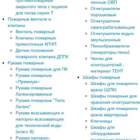
противопожарные
пенные ОВП
закрытого типа с ящиком
Огнетушители
для песка серия Т
порошковые
Пожарные вентили и
Огнетушители
клапаны
самосрабатывающие
Вентиль пожарный
Огнетушители водно-
Клапаны пожарные
эмульсионные
прямоточные КПЧП
Пенообразователи
Датчик положения
(генераторы пены)
пожарного клапана ДППК
Чехлы для
Рукава пожарные
огнетушителей -
Рукава пожарные для ПК
материал ТЕНТ
Рукава пожарные
Шкафы пожарные
«Премиум»
Шкафы для пожарного
Рукава пожарные
крана (ШПК)
Латексированные
Шкафы пожарные для
Рукава пожарные "Типа
хранения огнетушител
Латекс"
Шкафы для пожарного
Рукава всасывающие и
крана квартирные
напорно-всасывающие
Ключницы
для технической воды
Шкафы для
(класс В)
оборудования
Рукава напорно-
внутренних пожарных