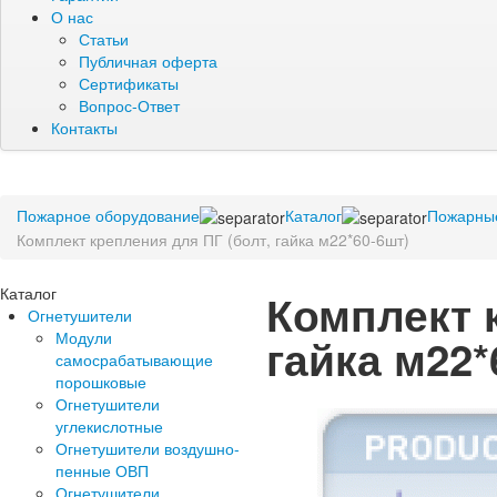
О нас
Статьи
Публичная оферта
Сертификаты
Вопрос-Ответ
Контакты
Пожарное оборудование
Каталог
Пожарные
Комплект крепления для ПГ (болт, гайка м22*60-6шт)
Каталог
Комплект 
Огнетушители
Модули
гайка м22*
самосрабатывающие
порошковые
Огнетушители
углекислотные
Огнетушители воздушно-
пенные ОВП
Огнетушители