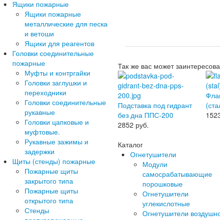
Ящики пожарные
Ящики пожарные
металлические для песка
и ветоши
Ящики для реагентов
Головки соединительные
пожарные
Так же вас может заинтересова
Муфты и контргайки
Головки заглушки и
переходники
Фла
Головки соединительные
Подставка под гидрант
(ста
рукавные
без дна ППС-200
152
Головки цапковые и
2852
руб.
муфтовые.
Рукавные зажимы и
Каталог
задержки
Огнетушители
Щиты (стенды) пожарные
Модули
Пожарные щиты
самосрабатывающие
закрытого типа
порошковые
Пожарные щиты
Огнетушители
открытого типа
углекислотные
Стенды
Огнетушители воздушн