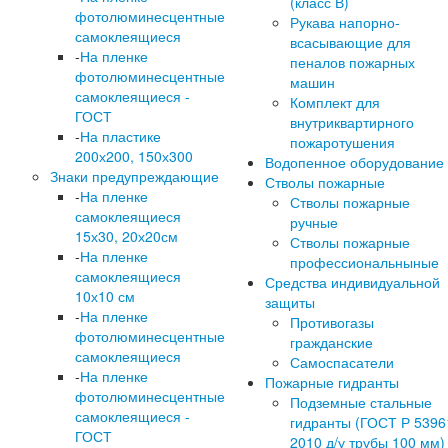
(класс В)
фотолюминесцентные
Рукава напорно-
самоклеящиеся
всасывающие для
-
На пленке
пеналов пожарных
фотолюминесцентные
машин
самоклеящиеся -
Комплект для
ГОСТ
внутриквартирного
-
На пластике
пожаротушения
200х200, 150х300
Водопенное оборудование
Знаки предупреждающие
Стволы пожарные
-
На пленке
Стволы пожарные
самоклеящиеся
ручные
15х30, 20х20см
Стволы пожарные
-
На пленке
профессиональныные
самоклеящиеся
Средства индивидуальной
10х10 см
защиты
-
На пленке
Противогазы
фотолюминесцентные
гражданские
самоклеящиеся
Самоспасатели
-
На пленке
Пожарные гидранты
фотолюминесцентные
Подземные стальные
самоклеящиеся -
гидранты (ГОСТ Р 5396
ГОСТ
2010 д/у трубы 100 мм)