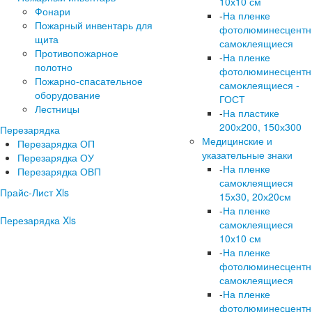
10х10 см
Фонари
-
На пленке
Пожарный инвентарь для
фотолюминесцент
щита
самоклеящиеся
Противопожарное
-
На пленке
полотно
фотолюминесцент
Пожарно-спасательное
самоклеящиеся -
оборудование
ГОСТ
Лестницы
-
На пластике
200х200, 150х300
Перезарядка
Медицинские и
Перезарядка ОП
указательные знаки
Перезарядка ОУ
-
На пленке
Перезарядка ОВП
самоклеящиеся
Прайс-Лист Xls
15х30, 20х20см
-
На пленке
Перезарядка Xls
самоклеящиеся
10х10 см
-
На пленке
фотолюминесцент
самоклеящиеся
-
На пленке
фотолюминесцент