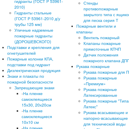
гидранты (ГОСТ Р 53961-
Стенды
2010)
противопожарные
Гидранты стальные
закрытого типа с ящик
(ГОСТ Р 53961-2010 д/у
для песка серия Т
трубы 125 мм)
Пожарные вентили и
Уличные надземные
клапаны
пожарные гидранты
Вентиль пожарный
(ДОРОШЕВСКОГО)
Клапаны пожарные
Подставки и крепления для
прямоточные КПЧП
огнетушителей
Датчик положения
Пожарные колонки КПА,
пожарного клапана ДП
подставки под гидрант
Рукава пожарные
Диэлектрическая продукция
Рукава пожарные для 
Знаки и плакаты по
Рукава пожарные
пожарной безопасности
«Премиум»
Запрещающие знаки
Рукава пожарные
-
На пленке
Латексированные
самоклеящиеся
Рукава пожарные "Типа
15х30, 20х20см
Латекс"
-
На пленке
Рукава всасывающие и
самоклеящиеся
напорно-всасывающие
10х10 см
для технической воды
-
На пленке