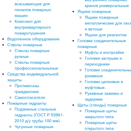
всасывающие для
кранов универсальные
пеналов пожарных
Ящики пожарные
машин
Ящики пожарные
Комплект для
металлические для пес
внутриквартирного
и ветоши
пожаротушения
Ящики для реагентов
Водопенное оборудование
Головки соединительные
Стволы пожарные
пожарные
Стволы пожарные
Муфты и контргайки
ручные
Головки заглушки и
Стволы пожарные
переходники
профессиональныные
Головки соединительн
Средства индивидуальной
рукавные
защиты
Головки цапковые и
Противогазы
муфтовые.
гражданские
Рукавные зажимы и
Самоспасатели
задержки
Пожарные гидранты
Щиты (стенды) пожарные
Подземные стальные
Пожарные щиты
гидранты (ГОСТ Р 53961-
закрытого типа
2010 д/у трубы 100 мм)
Пожарные щиты
Чугунные пожарные
открытого типа