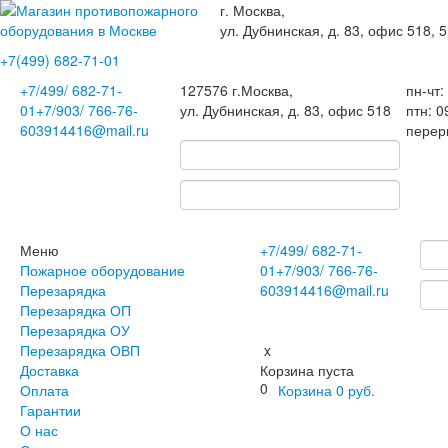
г. Москва,
ул. Дубнинская, д. 83, офис 518, 5
+7(499)
682-71-01
+7
/499/
682-71-
127576
г.Москва
,
пн-чт:
01
+7
/903/
766-76-
ул. Дубнинская, д. 83, офис 518
птн: 0
60
3914416@mail.ru
перер
Меню
+7
/499/
682-71-
Пожарное оборудование
01
+7
/903/
766-76-
Перезарядка
60
3914416@mail.ru
Перезарядка ОП
Перезарядка ОУ
Перезарядка ОВП
x
Доставка
Корзина пуста
0
Оплата
Корзина
0
руб.
Гарантии
О нас