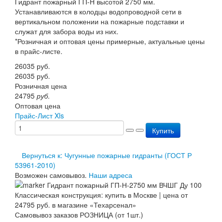
Гидрант пожарный ГП-Н высотой 2750 мм.
Перезарядка ОП
Устанавливаются в колодцы водопроводной сети в
Перезарядка ОУ
вертикальном положении на пожарные подставки и
Перезарядка ОВП
служат для забора воды из них.
Доставка
*Розничная и оптовая цены примерные, актуальные цены
Оплата
в прайс-листе.
Гарантии
26035
руб.
О нас
26035
руб.
Статьи
Розничная цена
Публичная оферта
24795
руб.
Сертификаты
Оптовая цена
Вопрос-Ответ
Прайс-Лист Xls
Контакты
Купить
Вернуться к: Чугунные пожарные гидранты (ГОСТ Р
53961-2010)
Возможен самовывоз.
Наши адреса
Самовывоз заказов РОЗНИЦА (от 1шт.)