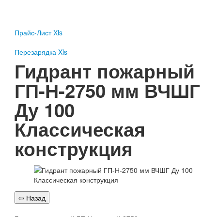
Пожарное оборудование
Перезарядка
Прайс-Лист Xls
Перезарядка ОП
Перезарядка ОУ
Перезарядка Xls
Перезарядка ОВП
Гидрант пожарный
Доставка
ГП-Н-2750 мм ВЧШГ
Оплата
Ду 100
Гарантии
Классическая
О нас
конструкция
Статьи
Публичная оферта
Сертификаты
Вопрос-Ответ
Контакты
Пожарное оборудование
Перезарядка