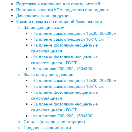
Подставки и крепления для огнетушителей
Пожарные колонки КПА, подставки под гидрант
Диэлектрическая продукция
Знаки и плакаты по пожарной безопасности
Запрещающие знаки
-
На пленке самоклеящиеся 15х30, 20х20см
-
На пленке самоклеящиеся 10х10 см
-
На пленке фотолюминесцентные
самоклеящиеся
-
На пленке фотолюминесцентные
самоклеящиеся - ГОСТ
-
На пластике 200х200, 150х300
Знаки предупреждающие
-
На пленке самоклеящиеся 15х30, 20х20см
-
На пленке самоклеящиеся 10х10 см
-
На пленке фотолюминесцентные
самоклеящиеся
-
На пленке фотолюминесцентные
самоклеящиеся - ГОСТ
-
На пластике 200х200, 150х300
Стенды (пожарные инструкции)
Предписывающие знаки