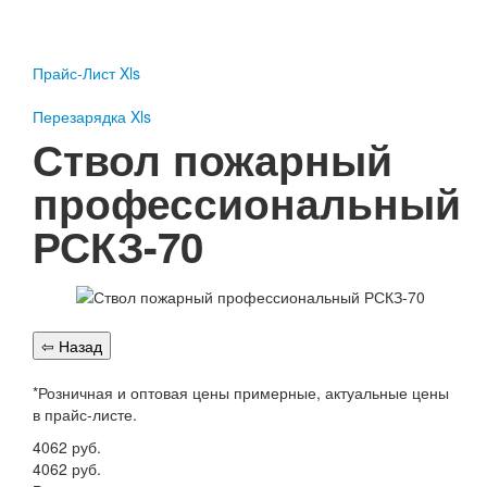
Пожарное оборудование
Перезарядка
Прайс-Лист Xls
Перезарядка ОП
Перезарядка ОУ
Перезарядка Xls
Перезарядка ОВП
Ствол пожарный
Доставка
профессиональный
Оплата
РСКЗ-70
Гарантии
О нас
Статьи
Публичная оферта
Сертификаты
Вопрос-Ответ
*Розничная и оптовая цены примерные, актуальные цены
в прайс-листе.
Контакты
4062
руб.
Пожарное оборудование
4062
руб.
Перезарядка