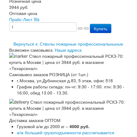
Розничная цена
Перезарядка ОП
3944
руб.
Перезарядка ОУ
Оптовая цена
Перезарядка ОВП
Прайс-Лист Xls
Доставка
Купить
Оплата
Гарантии
О нас
Вернуться к: Стволы пожарные профессиональныные
Статьи
Возможен самовывоз.
Наши адреса
Публичная оферта
Сертификаты
Вопрос-Ответ
Контакты
Самовывоз заказов РОЗНИЦА (от 1шт.)
г.Москва, ул.Дубнинская д.83, 5 этаж, офис 518
График работы склада: пн-чт: 9:30 - 17:00. птн: 9:30 -
16:00, обед 13.00 - 13.30.
Доставка заказов ОПТОМ
Грузовой а/м до 2000 кг –
4000 руб.
а/м большей грузоподъемности рассчитывается