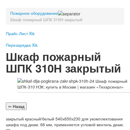
Пожарное оборудование
Пожарное оборудование
Перезарядка
Шкаф пожарный ШПК 310Н закрытый
Перезарядка ОП
Перезарядка ОУ
Прайс-Лист Xls
Перезарядка ОВП
Доставка
Перезарядка Xls
Шкаф пожарный
Оплата
ШПК 310Н закрытый
Гарантии
О нас
Статьи
Публичная оферта
Сертификаты
Вопрос-Ответ
Контакты
закрытый красный/белый 540х650х230 для укомплектования
Пожарное оборудование
шкафа под диам. 66 мм, применяется угловой вентиль диам.
Перезарядка