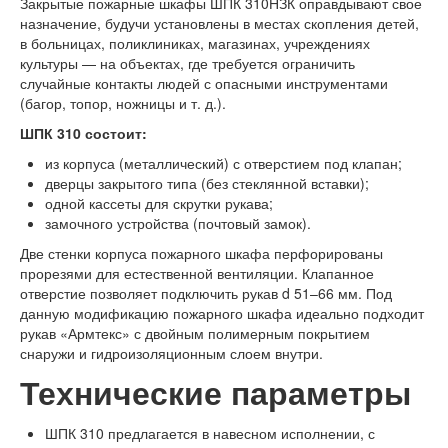
Закрытые пожарные шкафы ШПК 310НЗК оправдывают свое
назначение, будучи установлены в местах скопления детей,
в больницах, поликлиниках, магазинах, учреждениях
культуры — на объектах, где требуется ограничить
случайные контакты людей с опасными инструментами
(багор, топор, ножницы и т. д.).
ШПК 310 состоит:
из корпуса (металлический) с отверстием под клапан;
дверцы закрытого типа (без стеклянной вставки);
одной кассеты для скрутки рукава;
замочного устройства (почтовый замок).
Две стенки корпуса пожарного шкафа перфорированы
прорезями для естественной вентиляции. Клапанное
отверстие позволяет подключить рукав d 51–66 мм. Под
данную модификацию пожарного шкафа идеально подходит
рукав «Армтекс» с двойным полимерным покрытием
снаружи и гидроизоляционным слоем внутри.
Технические параметры
ШПК 310 предлагается в навесном исполнении, с