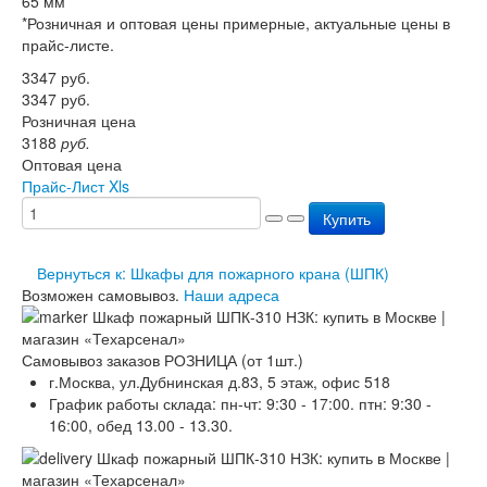
65 мм
Перезарядка ОП
*Розничная и оптовая цены примерные, актуальные цены в
Перезарядка ОУ
прайс-листе.
Перезарядка ОВП
3347
руб.
Доставка
3347
руб.
Оплата
Розничная цена
Гарантии
3188
руб.
О нас
Оптовая цена
Статьи
Прайс-Лист Xls
Публичная оферта
Сертификаты
Купить
Вопрос-Ответ
Контакты
Вернуться к: Шкафы для пожарного крана (ШПК)
Возможен самовывоз.
Наши адреса
Самовывоз заказов РОЗНИЦА (от 1шт.)
г.Москва, ул.Дубнинская д.83, 5 этаж, офис 518
График работы склада: пн-чт: 9:30 - 17:00. птн: 9:30 -
16:00, обед 13.00 - 13.30.