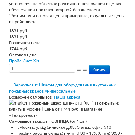
установлен на объектах различного назначения в целях
Перезарядка ОП
обеспечения противопожарной безопасности.
Перезарядка ОУ
*Розничная и оптовая цены примерные, актуальные цены
Перезарядка ОВП
в прайс-листе.
Доставка
Оплата
1831
руб.
Гарантии
1831
руб.
О нас
Розничная цена
Статьи
1744
руб.
Публичная оферта
Оптовая цена
Сертификаты
Прайс-Лист Xls
Вопрос-Ответ
Купить
Контакты
Вернуться к: Шкафы для оборудования внутренних
пожарных кранов универсальные
Возможен самовывоз.
Наши адреса
Самовывоз заказов РОЗНИЦА (от 1шт.)
г.Москва, ул.Дубнинская д.83, 5 этаж, офис 518
График работы склада: пн-чт: 9:30 - 17:00. птн: 9:30 -