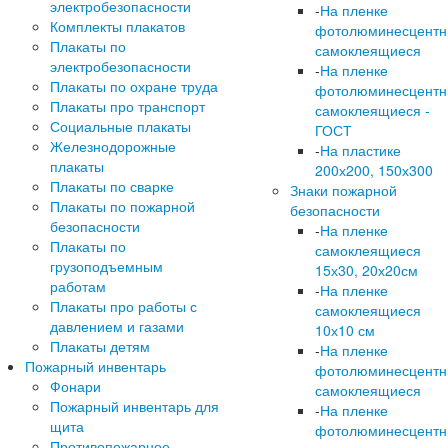
электробезопасности
-
На пленке
Комплекты плакатов
фотолюминесцент
Плакаты по
самоклеящиеся
электробезопасности
-
На пленке
Плакаты по охране труда
фотолюминесцент
Плакаты про транспорт
самоклеящиеся -
Социальные плакаты
ГОСТ
Железнодорожные
-
На пластике
плакаты
200х200, 150х300
Плакаты по сварке
Знаки пожарной
Плакаты по пожарной
безопасности
безопасности
-
На пленке
Плакаты по
самоклеящиеся
грузоподъемным
15х30, 20х20см
работам
-
На пленке
Плакаты про работы с
самоклеящиеся
давлением и газами
10х10 см
Плакаты детям
-
На пленке
Пожарный инвентарь
фотолюминесцент
Фонари
самоклеящиеся
Пожарный инвентарь для
-
На пленке
щита
фотолюминесцент
Противопожарное