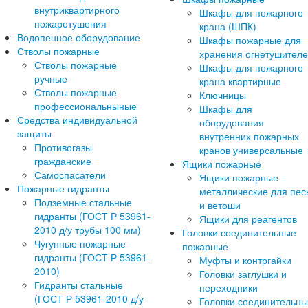
внутриквартирного
Шкафы для пожарного
пожаротушения
крана (ШПК)
Водопенное оборудование
Шкафы пожарные для
Стволы пожарные
хранения огнетушител
Стволы пожарные
Шкафы для пожарного
ручные
крана квартирные
Стволы пожарные
Ключницы
профессиональныные
Шкафы для
Средства индивидуальной
оборудования
защиты
внутренних пожарных
Противогазы
кранов универсальные
гражданские
Ящики пожарные
Самоспасатели
Ящики пожарные
Пожарные гидранты
металлические для пес
Подземные стальные
и ветоши
гидранты (ГОСТ Р 53961-
Ящики для реагентов
2010 д/у трубы 100 мм)
Головки соединительные
Чугунные пожарные
пожарные
гидранты (ГОСТ Р 53961-
Муфты и контргайки
2010)
Головки заглушки и
Гидранты стальные
переходники
(ГОСТ Р 53961-2010 д/у
Головки соединительн