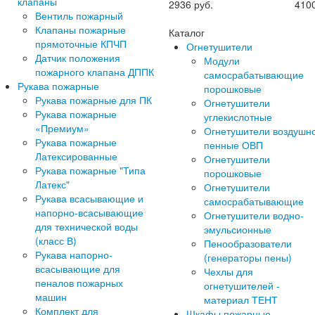
клапаны
2936
руб.
410
Вентиль пожарный
Клапаны пожарные
Каталог
прямоточные КПЧП
Огнетушители
Датчик положения
Модули
пожарного клапана ДППК
самосрабатывающие
Рукава пожарные
порошковые
Рукава пожарные для ПК
Огнетушители
Рукава пожарные
углекислотные
«Премиум»
Огнетушители воздушн
Рукава пожарные
пенные ОВП
Латексированные
Огнетушители
Рукава пожарные "Типа
порошковые
Латекс"
Огнетушители
Рукава всасывающие и
самосрабатывающие
напорно-всасывающие
Огнетушители водно-
для технической воды
эмульсионные
(класс В)
Пенообразователи
Рукава напорно-
(генераторы пены)
всасывающие для
Чехлы для
пеналов пожарных
огнетушителей -
машин
материал ТЕНТ
Комплект для
Шкафы пожарные