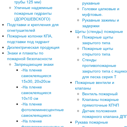
трубы 125 мм)
рукавные
Уличные надземные
Головки цапковые и
пожарные гидранты
муфтовые.
(ДОРОШЕВСКОГО)
Рукавные зажимы и
Подставки и крепления для
задержки
огнетушителей
Щиты (стенды) пожарные
Пожарные колонки КПА,
Пожарные щиты
подставки под гидрант
закрытого типа
Диэлектрическая продукция
Пожарные щиты
Знаки и плакаты по
открытого типа
пожарной безопасности
Стенды
Запрещающие знаки
противопожарные
-
На пленке
закрытого типа с ящик
самоклеящиеся
для песка серия Т
15х30, 20х20см
Пожарные вентили и
-
На пленке
клапаны
самоклеящиеся
Вентиль пожарный
10х10 см
Клапаны пожарные
-
На пленке
прямоточные КПЧП
фотолюминесцентные
Датчик положения
самоклеящиеся
пожарного клапана ДП
-
На пленке
Рукава пожарные
фотолюминесцентные