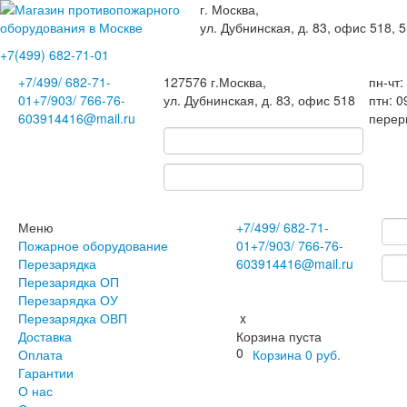
г. Москва,
ул. Дубнинская, д. 83, офис 518, 5
+7(499)
682-71-01
+7
/499/
682-71-
127576
г.Москва
,
пн-чт:
01
+7
/903/
766-76-
ул. Дубнинская, д. 83, офис 518
птн: 0
60
3914416@mail.ru
перер
Меню
+7
/499/
682-71-
Пожарное оборудование
01
+7
/903/
766-76-
Перезарядка
60
3914416@mail.ru
Перезарядка ОП
Перезарядка ОУ
Перезарядка ОВП
x
Доставка
Корзина пуста
0
Оплата
Корзина
0
руб.
Гарантии
О нас