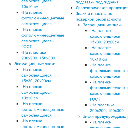
самоклеящиеся
подставки под гидрант
10х10 см
Диэлектрическая продукци
-
На пленке
Знаки и плакаты по
фотолюминесцентные
пожарной безопасности
самоклеящиеся
Запрещающие знаки
-
На пленке
-
На пленке
фотолюминесцентные
самоклеящиеся
самоклеящиеся -
15х30, 20х20см
ГОСТ
-
На пленке
-
На пластике
самоклеящиеся
200х200, 150х300
10х10 см
Эвакуационные знаки
-
На пленке
-
На пленке
фотолюминесцент
самоклеящиеся
самоклеящиеся
15х30, 20х20см
-
На пленке
-
На пленке
фотолюминесцент
самоклеящиеся
самоклеящиеся -
10х10 см
ГОСТ
-
На пленке
-
На пластике
фотолюминесцентные
200х200, 150х300
самоклеящиеся
Знаки предупреждающ
-
На пленке
-
На пленке
фотолюминесцентные
самоклеящиеся