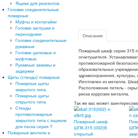
Ящики для реагентов
Головки соединительные
пожарные
Муфты и контргайки
Головки заглушки и
переходники
Описание
Головки соединительные
рукавные
Пожарный шкаф серии 315 пр
Головки цапковые и
огнетушителя. Устанавливае
муфтовые.
противопожарной безопасност
Рукавные зажимы и
образовательных учреждения
задержки
здравоохранения, культуры, 
Щиты (стенды) пожарные
Изготовлен из металла. Шка
Пожарные щиты
Расположение петель - скры
закрытого типа
риска коррозии металла.
Пожарные щиты
открытого типа
Так же вас может заинтересова
Стенды
противопожарные
закрытого типа с ящиком
Пожарный шкаф
Пож
для песка серия Т
ШПК-315 (002)В
ШПК
Пожарные вентили и
открытый
зак