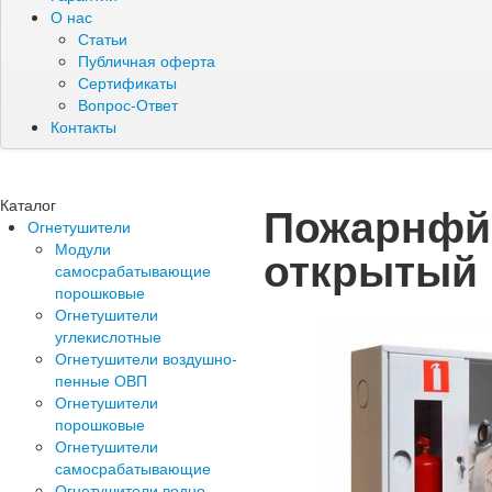
О нас
Статьи
Публичная оферта
Сертификаты
Вопрос-Ответ
Контакты
Каталог
Пожарнфй 
Огнетушители
Модули
открытый
самосрабатывающие
порошковые
Огнетушители
углекислотные
Огнетушители воздушно-
пенные ОВП
Огнетушители
порошковые
Огнетушители
самосрабатывающие
Огнетушители водно-