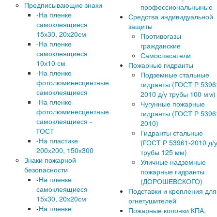
Предписывающие знаки
профессиональныные
-
На пленке
Средства индивидуальной
самоклеящиеся
защиты
15х30, 20х20см
Противогазы
-
На пленке
гражданские
самоклеящиеся
Самоспасатели
10х10 см
Пожарные гидранты
-
На пленке
Подземные стальные
фотолюминесцентные
гидранты (ГОСТ Р 5396
самоклеящиеся
2010 д/у трубы 100 мм)
-
На пленке
Чугунные пожарные
фотолюминесцентные
гидранты (ГОСТ Р 5396
самоклеящиеся -
2010)
ГОСТ
Гидранты стальные
-
На пластике
(ГОСТ Р 53961-2010 д/
200х200, 150х300
трубы 125 мм)
Знаки пожарной
Уличные надземные
безопасности
пожарные гидранты
-
На пленке
(ДОРОШЕВСКОГО)
самоклеящиеся
Подставки и крепления для
15х30, 20х20см
огнетушителей
-
На пленке
Пожарные колонки КПА,