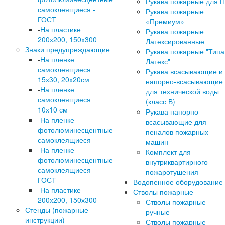
Рукава пожарные для 
самоклеящиеся -
Рукава пожарные
ГОСТ
«Премиум»
-
На пластике
Рукава пожарные
200х200, 150х300
Латексированные
Знаки предупреждающие
Рукава пожарные "Типа
-
На пленке
Латекс"
самоклеящиеся
Рукава всасывающие и
15х30, 20х20см
напорно-всасывающие
-
На пленке
для технической воды
самоклеящиеся
(класс В)
10х10 см
Рукава напорно-
-
На пленке
всасывающие для
фотолюминесцентные
пеналов пожарных
самоклеящиеся
машин
-
На пленке
Комплект для
фотолюминесцентные
внутриквартирного
самоклеящиеся -
пожаротушения
ГОСТ
Водопенное оборудование
-
На пластике
Стволы пожарные
200х200, 150х300
Стволы пожарные
Стенды (пожарные
ручные
инструкции)
Стволы пожарные