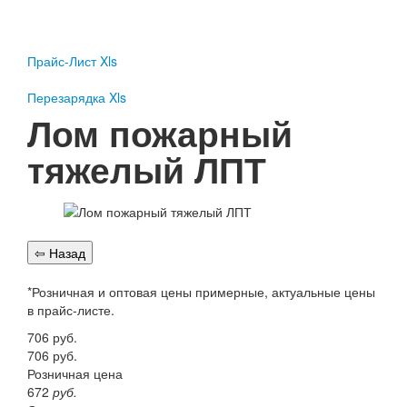
Пожарное оборудование
Перезарядка
Прайс-Лист Xls
Перезарядка ОП
Перезарядка ОУ
Перезарядка Xls
Перезарядка ОВП
Лом пожарный
Доставка
тяжелый ЛПТ
Оплата
Гарантии
О нас
Статьи
Публичная оферта
*Розничная и оптовая цены примерные, актуальные цены
Сертификаты
в прайс-листе.
Вопрос-Ответ
706
руб.
Контакты
706
руб.
Розничная цена
Пожарное оборудование
672
руб.
Перезарядка