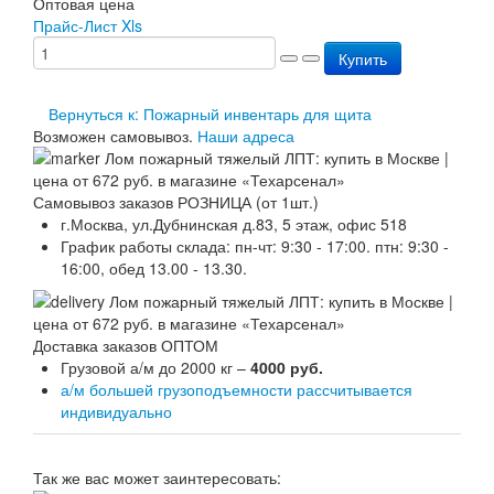
Оптовая цена
Перезарядка ОП
Прайс-Лист Xls
Перезарядка ОУ
Купить
Перезарядка ОВП
Доставка
Оплата
Вернуться к: Пожарный инвентарь для щита
Гарантии
Возможен самовывоз.
Наши адреса
О нас
Статьи
Публичная оферта
Самовывоз заказов РОЗНИЦА (от 1шт.)
Сертификаты
г.Москва, ул.Дубнинская д.83, 5 этаж, офис 518
Вопрос-Ответ
График работы склада: пн-чт: 9:30 - 17:00. птн: 9:30 -
Контакты
16:00, обед 13.00 - 13.30.
Доставка заказов ОПТОМ
Грузовой а/м до 2000 кг –
4000 руб.
а/м большей грузоподъемности рассчитывается
индивидуально
Так же вас может заинтересовать: