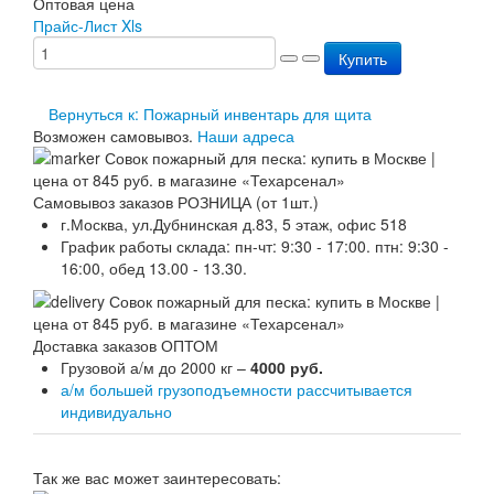
Оптовая цена
Перезарядка ОП
Прайс-Лист Xls
Перезарядка ОУ
Купить
Перезарядка ОВП
Доставка
Оплата
Вернуться к: Пожарный инвентарь для щита
Гарантии
Возможен самовывоз.
Наши адреса
О нас
Статьи
Публичная оферта
Самовывоз заказов РОЗНИЦА (от 1шт.)
Сертификаты
г.Москва, ул.Дубнинская д.83, 5 этаж, офис 518
Вопрос-Ответ
График работы склада: пн-чт: 9:30 - 17:00. птн: 9:30 -
Контакты
16:00, обед 13.00 - 13.30.
Доставка заказов ОПТОМ
Грузовой а/м до 2000 кг –
4000 руб.
а/м большей грузоподъемности рассчитывается
индивидуально
Так же вас может заинтересовать: