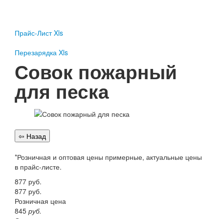
Пожарное оборудование
Перезарядка
Прайс-Лист Xls
Перезарядка ОП
Перезарядка ОУ
Перезарядка Xls
Перезарядка ОВП
Совок пожарный
Доставка
для песка
Оплата
Гарантии
О нас
Статьи
Публичная оферта
*Розничная и оптовая цены примерные, актуальные цены
Сертификаты
в прайс-листе.
Вопрос-Ответ
877
руб.
Контакты
877
руб.
Розничная цена
Пожарное оборудование
845
руб.
Перезарядка