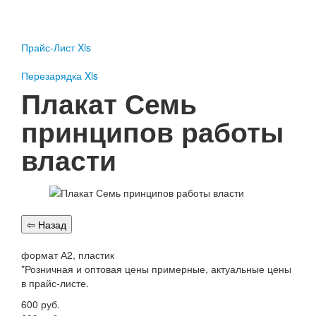
Пожарное оборудование
Перезарядка
Прайс-Лист Xls
Перезарядка ОП
Перезарядка ОУ
Перезарядка Xls
Перезарядка ОВП
Плакат Семь
Доставка
принципов работы
Оплата
власти
Гарантии
О нас
Статьи
Публичная оферта
Сертификаты
Вопрос-Ответ
формат А2, пластик
*Розничная и оптовая цены примерные, актуальные цены
Контакты
в прайс-листе.
Пожарное оборудование
600
руб.
Перезарядка