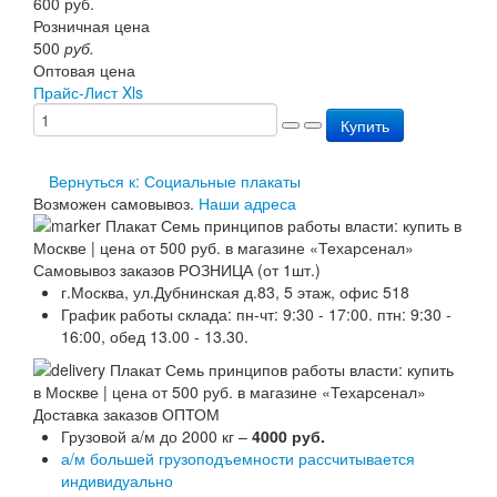
600
руб.
Перезарядка ОП
Розничная цена
Перезарядка ОУ
500
руб.
Перезарядка ОВП
Оптовая цена
Доставка
Прайс-Лист Xls
Оплата
Купить
Гарантии
О нас
Статьи
Вернуться к: Социальные плакаты
Публичная оферта
Возможен самовывоз.
Наши адреса
Сертификаты
Вопрос-Ответ
Контакты
Самовывоз заказов РОЗНИЦА (от 1шт.)
г.Москва, ул.Дубнинская д.83, 5 этаж, офис 518
График работы склада: пн-чт: 9:30 - 17:00. птн: 9:30 -
16:00, обед 13.00 - 13.30.
Доставка заказов ОПТОМ
Грузовой а/м до 2000 кг –
4000 руб.
а/м большей грузоподъемности рассчитывается
индивидуально