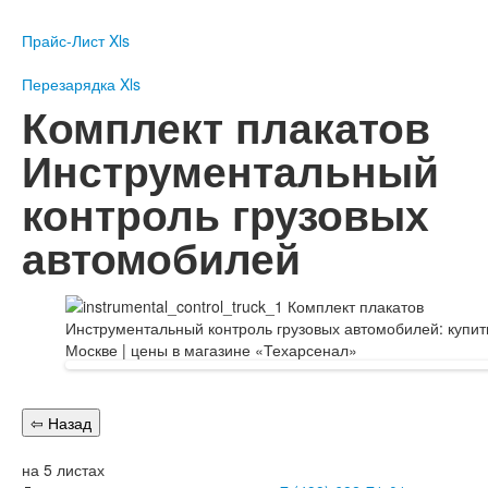
Пожарное оборудование
Прайс-Лист Xls
Перезарядка
Перезарядка ОП
Перезарядка Xls
Перезарядка ОУ
Комплект плакатов
Перезарядка ОВП
Инструментальный
Доставка
контроль грузовых
Оплата
автомобилей
Гарантии
О нас
Статьи
Публичная оферта
Сертификаты
Вопрос-Ответ
Контакты
Пожарное оборудование
на 5 листах
Перезарядка