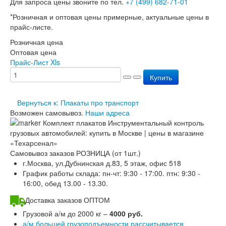
Для запроса цены звоните по тел.
+7 (499) 682-71-01
Перезарядка ОП
*Розничная и оптовая цены примерные, актуальные цены в
Перезарядка ОУ
прайс-листе.
Перезарядка ОВП
Доставка
Розничная цена
Оплата
Оптовая цена
Гарантии
Прайс-Лист Xls
О нас
Купить
Статьи
Публичная оферта
Сертификаты
Вернуться к: Плакаты про транспорт
Вопрос-Ответ
Возможен самовывоз.
Наши адреса
Контакты
Самовывоз заказов РОЗНИЦА (от 1шт.)
г.Москва, ул.Дубнинская д.83, 5 этаж, офис 518
График работы склада: пн-чт: 9:30 - 17:00. птн: 9:30 -
16:00, обед 13.00 - 13.30.
Доставка заказов ОПТОМ
Грузовой а/м до 2000 кг –
4000 руб.
а/м большей грузоподъемности рассчитывается