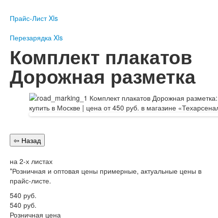
Пожарное оборудование
Прайс-Лист Xls
Перезарядка
Перезарядка ОП
Перезарядка Xls
Перезарядка ОУ
Комплект плакатов
Перезарядка ОВП
Дорожная разметка
Доставка
Оплата
Гарантии
О нас
Статьи
Публичная оферта
на 2-х листах
Сертификаты
*Розничная и оптовая цены примерные, актуальные цены в
Вопрос-Ответ
прайс-листе.
Контакты
540
руб.
540
руб.
Пожарное оборудование
Розничная цена
Перезарядка