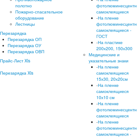
полотно
фотолюминесцент
Пожарно-спасательное
самоклеящиеся
оборудование
-
На пленке
Лестницы
фотолюминесцент
самоклеящиеся -
Перезарядка
ГОСТ
Перезарядка ОП
-
На пластике
Перезарядка ОУ
200х200, 150х300
Перезарядка ОВП
Медицинские и
Прайс-Лист Xls
указательные знаки
-
На пленке
Перезарядка Xls
самоклеящиеся
15х30, 20х20см
-
На пленке
самоклеящиеся
10х10 см
-
На пленке
фотолюминесцент
самоклеящиеся
-
На пленке
фотолюминесцент
самоклеящиеся -