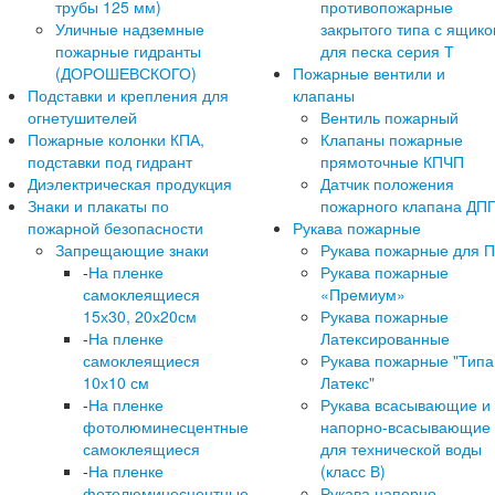
трубы 125 мм)
противопожарные
Уличные надземные
закрытого типа с ящик
пожарные гидранты
для песка серия Т
(ДОРОШЕВСКОГО)
Пожарные вентили и
Подставки и крепления для
клапаны
огнетушителей
Вентиль пожарный
Пожарные колонки КПА,
Клапаны пожарные
подставки под гидрант
прямоточные КПЧП
Диэлектрическая продукция
Датчик положения
Знаки и плакаты по
пожарного клапана ДП
пожарной безопасности
Рукава пожарные
Запрещающие знаки
Рукава пожарные для 
-
На пленке
Рукава пожарные
самоклеящиеся
«Премиум»
15х30, 20х20см
Рукава пожарные
-
На пленке
Латексированные
самоклеящиеся
Рукава пожарные "Типа
10х10 см
Латекс"
-
На пленке
Рукава всасывающие и
фотолюминесцентные
напорно-всасывающие
самоклеящиеся
для технической воды
-
На пленке
(класс В)
фотолюминесцентные
Рукава напорно-