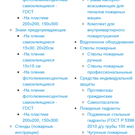
самоклеящиеся -
всасывающие для
ГОСТ
пеналов пожарных
-
На пластике
машин
200х200, 150х300
Комплект для
Знаки предупреждающие
внутриквартирного
-
На пленке
пожаротушения
самоклеящиеся
Водопенное оборудование
15х30, 20х20см
Стволы пожарные
-
На пленке
Стволы пожарные
самоклеящиеся
ручные
10х10 см
Стволы пожарные
-
На пленке
профессиональныные
фотолюминесцентные
Средства индивидуальной
самоклеящиеся
защиты
-
На пленке
Противогазы
фотолюминесцентные
гражданские
самоклеящиеся -
Самоспасатели
ГОСТ
Пожарные гидранты
-
На пластике
Подземные стальные
200х200, 150х300
гидранты (ГОСТ Р 5396
Стенды (пожарные
2010 д/у трубы 100 мм)
инструкции)
Чугунные пожарные