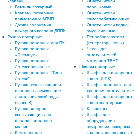
клапаны
Огнетушители
Вентиль пожарный
порошковые
Клапаны пожарные
Огнетушители
прямоточные КПЧП
самосрабатывающие
Датчик положения
Огнетушители водно-
пожарного клапана ДППК
эмульсионные
Рукава пожарные
Пенообразователи
Рукава пожарные для ПК
(генераторы пены)
Рукава пожарные
Чехлы для
«Премиум»
огнетушителей -
Рукава пожарные
материал ТЕНТ
Латексированные
Шкафы пожарные
Рукава пожарные "Типа
Шкафы для пожарного
Латекс"
крана (ШПК)
Рукава всасывающие и
Шкафы пожарные для
напорно-всасывающие
хранения огнетушител
для технической воды
Шкафы для пожарного
(класс В)
крана квартирные
Рукава напорно-
Ключницы
всасывающие для
Шкафы для
пеналов пожарных
оборудования
машин
внутренних пожарных
Комплект для
кранов универсальные