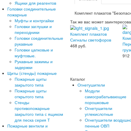
Ящики для реагентов
Головки соединительные
Комплект плакатов "Безопасн
пожарные
Муфты и контргайки
Так же вас может заинтересова
Головки заглушки и
переходники
Комплект плакатов
Головки соединительные
Ком
Сигналы светофоров
рукавные
Пер
468
руб.
Головки цапковые и
груз
муфтовые.
912
Рукавные зажимы и
задержки
Щиты (стенды) пожарные
Пожарные щиты
Каталог
закрытого типа
Огнетушители
Пожарные щиты
Модули
открытого типа
самосрабатывающие
Стенды
порошковые
противопожарные
Огнетушители
закрытого типа с ящиком
углекислотные
для песка серия Т
Огнетушители воздушн
Пожарные вентили и
пенные ОВП