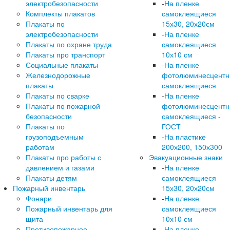
электробезопасности
-
На пленке
Комплекты плакатов
самоклеящиеся
Плакаты по
15х30, 20х20см
электробезопасности
-
На пленке
Плакаты по охране труда
самоклеящиеся
Плакаты про транспорт
10х10 см
Социальные плакаты
-
На пленке
Железнодорожные
фотолюминесцент
плакаты
самоклеящиеся
Плакаты по сварке
-
На пленке
Плакаты по пожарной
фотолюминесцент
безопасности
самоклеящиеся -
Плакаты по
ГОСТ
грузоподъемным
-
На пластике
работам
200х200, 150х300
Плакаты про работы с
Эвакуационные знаки
давлением и газами
-
На пленке
Плакаты детям
самоклеящиеся
Пожарный инвентарь
15х30, 20х20см
Фонари
-
На пленке
Пожарный инвентарь для
самоклеящиеся
щита
10х10 см
Противопожарное
-
На пленке