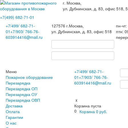
г. Москва,
ул. Дубнинская, д. 83, офис 518, 5
+7(499)
682-71-01
+7
/499/
682-71-
127576
г.Москва
,
пн-чт:
01
+7
/903/
766-76-
ул. Дубнинская, д. 83, офис 518
птн: 0
60
3914416@mail.ru
перер
Меню
+7
/499/
682-71-
Пожарное оборудование
01
+7
/903/
766-76-
Перезарядка
60
3914416@mail.ru
Перезарядка ОП
Перезарядка ОУ
Перезарядка ОВП
x
Доставка
Корзина пуста
0
Оплата
Корзина
0
руб.
Гарантии
О нас