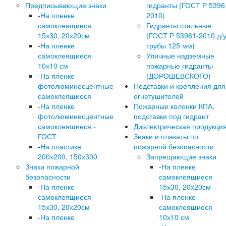
Предписывающие знаки
гидранты (ГОСТ Р 5396
-
На пленке
2010)
самоклеящиеся
Гидранты стальные
15х30, 20х20см
(ГОСТ Р 53961-2010 д/
-
На пленке
трубы 125 мм)
самоклеящиеся
Уличные надземные
10х10 см
пожарные гидранты
-
На пленке
(ДОРОШЕВСКОГО)
фотолюминесцентные
Подставки и крепления для
самоклеящиеся
огнетушителей
-
На пленке
Пожарные колонки КПА,
фотолюминесцентные
подставки под гидрант
самоклеящиеся -
Диэлектрическая продукци
ГОСТ
Знаки и плакаты по
-
На пластике
пожарной безопасности
200х200, 150х300
Запрещающие знаки
Знаки пожарной
-
На пленке
безопасности
самоклеящиеся
-
На пленке
15х30, 20х20см
самоклеящиеся
-
На пленке
15х30, 20х20см
самоклеящиеся
-
На пленке
10х10 см