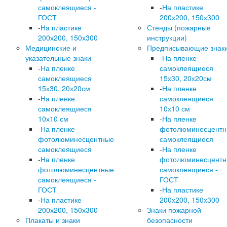
самоклеящиеся -
-
На пластике
ГОСТ
200х200, 150х300
-
На пластике
Стенды (пожарные
200х200, 150х300
инструкции)
Медицинские и
Предписывающие знак
указательные знаки
-
На пленке
-
На пленке
самоклеящиеся
самоклеящиеся
15х30, 20х20см
15х30, 20х20см
-
На пленке
-
На пленке
самоклеящиеся
самоклеящиеся
10х10 см
10х10 см
-
На пленке
-
На пленке
фотолюминесцент
фотолюминесцентные
самоклеящиеся
самоклеящиеся
-
На пленке
-
На пленке
фотолюминесцент
фотолюминесцентные
самоклеящиеся -
самоклеящиеся -
ГОСТ
ГОСТ
-
На пластике
-
На пластике
200х200, 150х300
200х200, 150х300
Знаки пожарной
Плакаты и знаки
безопасности