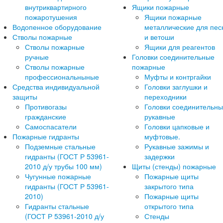
внутриквартирного
Ящики пожарные
пожаротушения
Ящики пожарные
Водопенное оборудование
металлические для пес
Стволы пожарные
и ветоши
Стволы пожарные
Ящики для реагентов
ручные
Головки соединительные
Стволы пожарные
пожарные
профессиональныные
Муфты и контргайки
Средства индивидуальной
Головки заглушки и
защиты
переходники
Противогазы
Головки соединительн
гражданские
рукавные
Самоспасатели
Головки цапковые и
Пожарные гидранты
муфтовые.
Подземные стальные
Рукавные зажимы и
гидранты (ГОСТ Р 53961-
задержки
2010 д/у трубы 100 мм)
Щиты (стенды) пожарные
Чугунные пожарные
Пожарные щиты
гидранты (ГОСТ Р 53961-
закрытого типа
2010)
Пожарные щиты
Гидранты стальные
открытого типа
(ГОСТ Р 53961-2010 д/у
Стенды